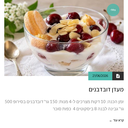
כללי
21/06/2026
מעדן דובדבנים
זמן‭ ‬הכנה: ‭‬‭ ‬10דקות מצרכים ל-4 מנות: 150 גר' דובדבנים בסירופ 500
גר' גבינה לבנה 8 ביסקוטים 4 כפות סוכר
קרא עוד ←