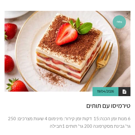
כללי
19/04/2026
טירמיסו עם תותים
6 מנות זמן‭ ‬הכנה:‭‬‭ ‬15 ‬דקות זמן‭ ‬קירור:‭ ‬מינימום 4 שעות מצרכים: 250
גר' גבינת מסקרפונה 200 גר' תותים 1חבילה