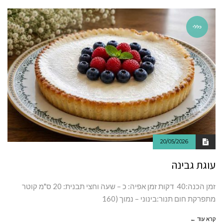
כללי
20/05/2026
עוגת גבינה
זמן‭ ‬הכנה:‭‬‭ ‬40 ‬דקות זמן‭ ‬אפיה:‭ ‬כ – שעה וחצי תבנית: 20 ס"מ קוטר
מתפרקת חום תנור:בינוני – נמוך (160
קרא עוד ←