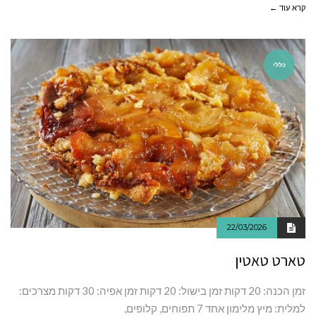
קרא עוד ←
כללי
22/03/2026
טארט טאטין
זמן‭ ‬הכנה:‭‬‭ ‬20‭ ‬דקות זמן‭ ‬בישול:‭ ‬20‭ ‬דקות זמן‭ ‬אפיה:‭‬‭ ‬30‭ ‬דקות מצרכים:
למלית: מיץ מלימון אחד 7 תפוחים, קלופים,