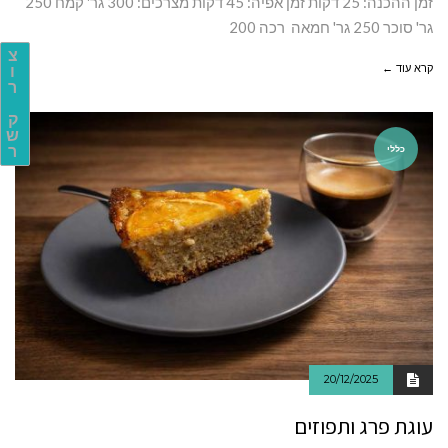
זמן ההכנה: 25 דקות זמן אפיה: 45 דקות מצרכים: 300 גר' קמח 250
גר' סוכר 250 גר' חמאה רכה 200
צ
קרא עוד ←
ו
ר
ק
ש
כללי
ר
20/12/2025
עוגת פרג ותפוזים