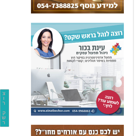
צ
ו
ר
ק
ש
ר