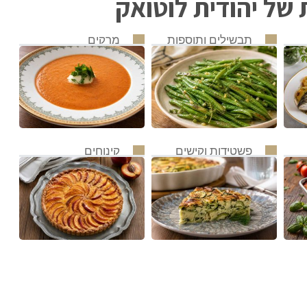
של יהודית לוטואק
תבשילים ותוספות
מרקים
פשטידות וקישים
קינוחים