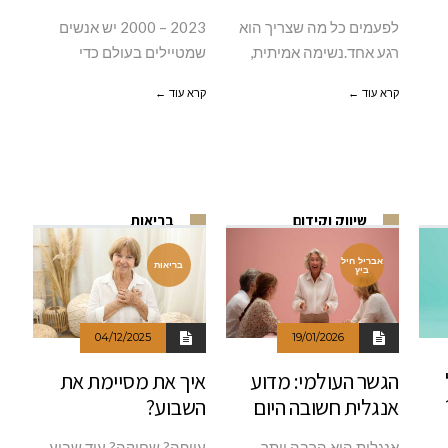
לפעמים כל מה שצריך הוא
2000‭ – ‬2023 יש אנשים
רגע אחד.נשימה אמיתית,
שמטיילים בעולם כדי
קרא עוד ←
קרא עוד ←
שיווק וקידום
בריאות
אבריל חיל
בריאות
ביץ
04/12/2025
19/01/2026
הגשר העולמי: מדוע
איך את מסיימת את
אנגלית חשובה היום
השבוע?
אנגלית היא הרבה יותר
עייפה? שחוקה? עוד שבוע