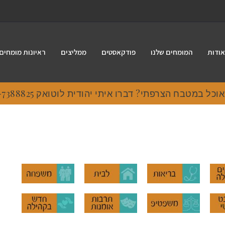
אודות
המומחים שלנו
פודקאסטים
ממליצים
ראיונות מומחים
ל במטבח הצרפתי? דברו איתי יהודית לוטואק 054-7388825