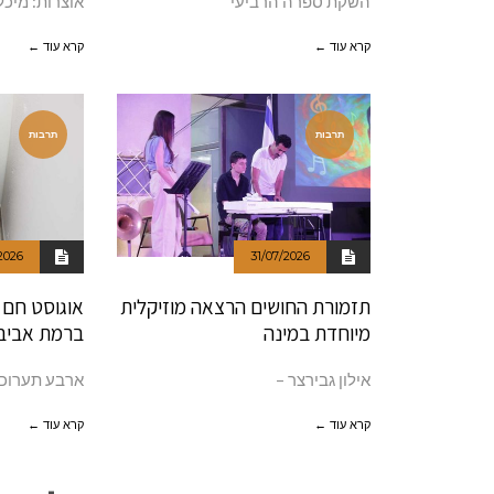
השקת ספרה הרביעי
אוצרות: מיכל
קרא עוד ←
קרא עוד ←
תרבות
תרבות
2026
31/07/2026
תזמורת החושים הרצאה מוזיקלית
אוגוסט חם 
מיוחדת במינה
ברמת אביב:
אילון גבירצר –
ארבע תערוכ
קרא עוד ←
קרא עוד ←