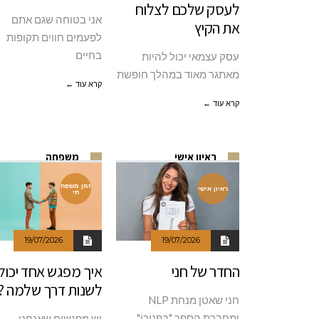
לעסק שלכם לצלוח
אני בטוחה שגם אתם
את הקיץ
לפעמים חווים תקופות
בחיים
עסק עצמאי יכול להיות
מאתגר מאוד במהלך חופשת
קרא עוד ←
קרא עוד ←
ראיון אישי
משפחה
זמן משפח
ראיון אישי
תי
19/07/2026
19/07/2026
החדר של חני
איך מפגש אחד יכול
לשנות דרך שלמה ?
חני שאטן מנחת NLP
ומחברת הספר "בִּפְנוֹכוֹ"
יש מפגשים שאנחנו