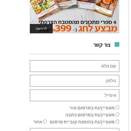
לרכישה
לאתר המשחקים
צור קשר
מעוניין/נת בפרסום טור
מעוניין/נת בפרסום כתבה
מעוניין/נת בהזמנת קוביית פרסום
אחר