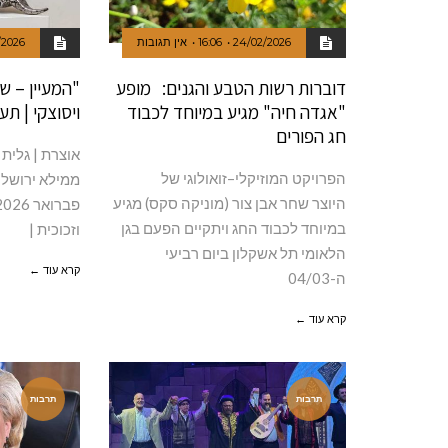
24/02/2026
16:06
אין תגובות
/2026
דוברות רשות הטבע והגנים: מופע
"המעיין – ש
"אגדה חיה" מגיע במיוחד לכבוד
ויסוצקי | תע
חג הפורים
אוצרת | גלית
הפרויקט המוזיקלי–זואולוגי של
ממילא ירושלי
היוצר שחר אבן צור (מוניקה סקס) מגיע
במיוחד לכבוד החג ויתקיים הפעם בגן
וזכוכית |
הלאומי תל אשקלון ביום רביעי
קרא עוד ←
ה-04/03
קרא עוד ←
תרבות
תרבות