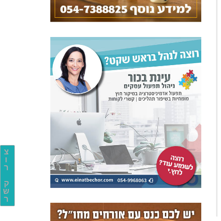
צ
ו
ר
ק
ש
ר