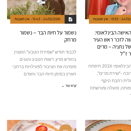
24/02
15:53
אין תגובות
24/02/2026
15:43
אין תגובות
אישה הבינלאומי:
נשמור על חיות הבר – נשמור
ה לזכר ראש העיר
מרחק
של נתניה – מרים
לכבוד חודש "שמירת הטבע" המצוין
ר ז"ל
בחודש מרץ, רשות הטבע והגנים
ביום האישה הבינלאומי 2026 תיפתח
מזמינה את הציבור לפעילויות ברחבי
כה -"שירת מרים",
הארץ בסימן חיות הבר והאדם
לית רחבת היקף
קרא עוד ←
ותה, פועלה ומורשתה
כללי