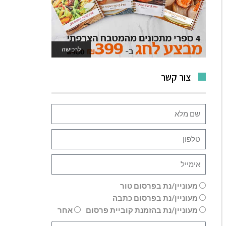
לרכישה
לאתר המשחקים
צור קשר
מעוניין/נת בפרסום טור
מעוניין/נת בפרסום כתבה
מעוניין/נת בהזמנת קוביית פרסום
אחר