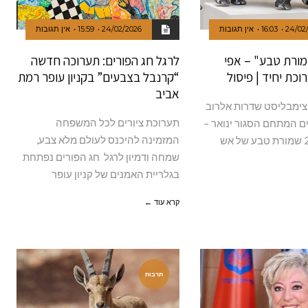
24/02
16:03
אין תגובות
24/02/2026
15:59
אין תגובות
מורת טבע" – אפי
לרגל חג הפורים: תערוכה חדשה
רוכת יחיד | פיסול
“קרנבל בצבעים” בקניון עופר רמת
אביב
 צימבליסט שדרות אלרוב
תערוכת ציורים לכל המשפחה
ם המתחם הסגור ינואר –
המזמינה להיכנס לעולם מלא צבע,
פברואר 2026 שמורת טבע של אש
שמחה ודמיון לרגל חג הפורים נפתחת
בגלריית האמנים של קניון עופר
קרא עוד ←
תרבות