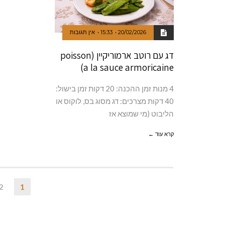
20/02/2026
15:33
אין תגובות
דג עם רוטב ארמוריקיין (poisson
a la sauce armoricaine)
4 מנות זמן ההכנה: 20 דקות זמן בישול:
40 דקות מצרכים: דג מסוג בס, לוקוס או
הליבוט (מי שמוצא אז
קרא עוד ←
2
1