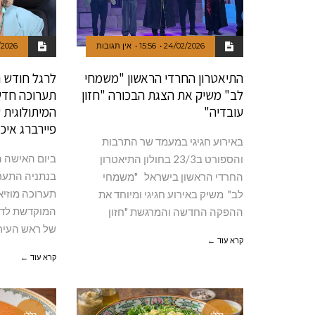
24/02/2026
15:56
אין תגובות
/2026
התיאטרון החרדי הראשון "משמחי
לרגל חודש ה
לב" משיק את הצגת הבכורה "חזון
תערוכה חדש
עובדיה"
המיתולוגית 
פיירברג איכ
באירוע חגיגי במעמד שר התרבות
והספורט ב23/3 בחולון התיאטרון
בנתניה התערו
החרדי הראשון בישראל "משמחי
תערוכה מוזיא
לב" משיק באירוע חגיגי ומיוחד את
המוקדשת לדמ
ההפקה החדשה והמרגשת "חזון
של ראש העיר
קרא עוד ←
קרא עוד ←
כללי
כללי