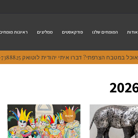
אודות
המומחים שלנו
פודקאסטים
ממליצים
ראיונות מומחים
 במטבח הצרפתי? דברו איתי יהודית לוטואק 054-7388825.
תרבות