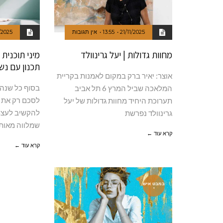
21/11/2025
13:55
אין תגובות
/2025
מחוות גדולות | יעל גרינוולד
תכנון עם נש
אוצר: יאיר ברק במקום לאמנות בקריית
בסוף כל שנה 
המלאכה שביל המרץ 6 תל אביב
לסכם רק את 
תערוכת היחיד מחוות גדולות של יעל
להקשיב לעצמי
גרינוולד נפרשת
שמלווה מאות 
קרא עוד ←
קרא עוד ←
במבט איש
י