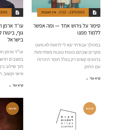
23/11/2025
21:22
אין תגובות
/2025
סיפור על גירוש אחד — ומה אפשר
עו״ד ארמן ח
ללמוד ממנו
גוף, ביטוח 
בישראל
במהלך עבודתי יצא לי לראות לא מעט
עו״ד ארמן חו
מקרים שבהם כוונות טובות מסתיימות
במצבים רגישי
ברגעים קשים רק בגלל חוסר היכרות
תוך שילוב בי
עם החוק
אישי וקשוב. ת
קרא עוד ←
קרא עוד ←
תרבות
תרבות