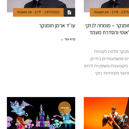
23/11
21:19
אין תגובות
23/11/2025
21:17
אין תגובות
ומנקר – מומחה לנזקי
עו״ד ארמן חומנקר
לאומי והסדרת מעמד
קרא עוד ←
מנקר מלווה לקוחות
ם ומשמעותיים בחיים,
ן מקצוענות משפטית ליחס
חומי מומחיות: נזקי
תרבות