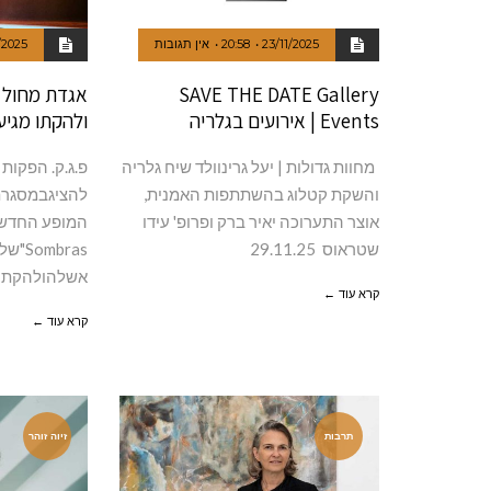
23/11/2025
20:58
אין תגובות
/2025
SAVE THE DATE Gallery
אגדת מחול 
Events | אירועים בגלריה
ולהקתו מגיע
מחוות גדולות | יעל גרינוולד שיח גלריה
פ.ג.ק. הפקות 
והשקת קטלוג בהשתתפות האמנית,
להציגבמסגרת
אוצר התערוכה יאיר ברק ופרופ' עידו
שטראוס 29.11.25
mbras
אשלהולהקתו "cos Ayala Tango
קרא עוד ←
קרא עוד ←
תרבות
זיוה זוהר