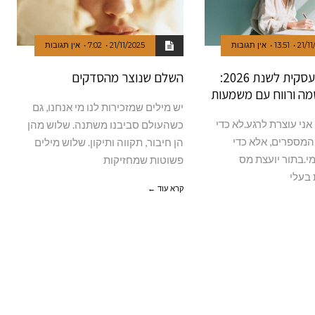
21/11
13:51
אין תגובות
21/11/2025
7:02
אין תגובות
מיני תוכנית עסקית לשנת 2026:
השלם שנוצר מהסדקים
מה ורווח עם משמעות
יש מילים שמזכירות לנו מי אנחנו, גם
אני עוצרת לרגע.לא כדי
כשהעולם סביבנו משתנה. שלוש מהן
המספרים, אלא כדי
הן חיבור, תקווה ותיקון. שלוש מילים
.בתור יועצת מס
פשוטות שמחזיקות
בעלי
קרא עוד ←