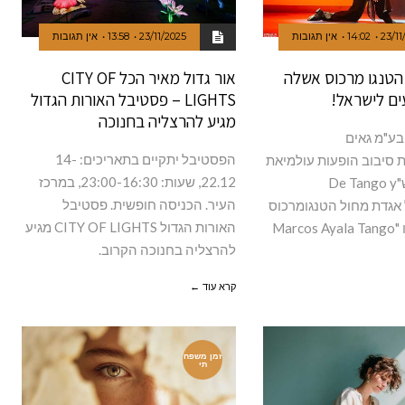
23/11
14:02
אין תגובות
23/11/2025
13:58
אין תגובות
הטנגו מרכוס אשלה
אור גדול מאיר הכל CITY OF
ים לישראל!
LIGHTS – פסטיבל האורות הגדול
מגיע להרצליה בחנוכה
בע"מ גאים
הפסטיבל יתקיים בתאריכים: 14-
 סיבוב הופעות עולמיאת
22.12, שעות: 23:00-16:30, במרכז
המופע החדש"De Tango y
העיר. הכניסה חופשית. פסטיבל
So"של אגדת מחול הטנגומרכוס
האורות הגדול CITY OF LIGHTS מגיע
Mar
להרצליה בחנוכה הקרוב.
קרא עוד ←
זמן משפח
תי