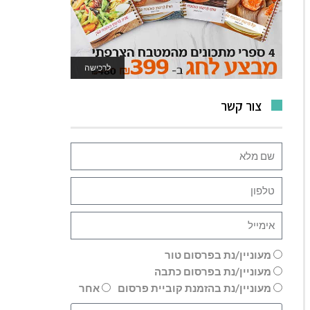
לרכישה
לאתר המשחקים
צור קשר
מעוניין/נת בפרסום טור
מעוניין/נת בפרסום כתבה
מעוניין/נת בהזמנת קוביית פרסום
אחר