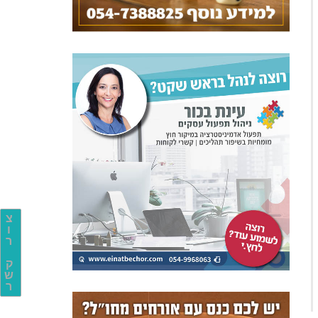
צ
ו
ר
ק
ש
ר