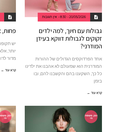
20/05/2026
8:30
אין תגובות
גבולות עם חיוך, למה ילדים
פחות, 
זקוקים לגבולות דווקא בעידן
יש תקופו
המודרני?
יותר, אלא
מדור לדור
אחד הפרדוקסים הגדולים של ההורות
המודרנית הוא שמעולם לא אהבנו את ילדינו
קרא עוד ←
כל כך, השקענו בהם והקשבנו להם, ובו
בזמן
קרא עוד ←
זמן משפח
זמן משפח
תי
תי