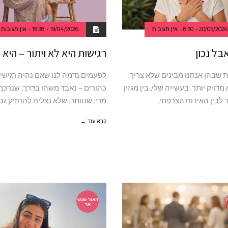
20/05/2026
8:30
אין תגובות
19/04/2026
19:38
אין תגובות
אבל נכון
רגישות היא לא ויתור – היא 
ת שבהן אנחנו מבינים שלא צריך
לפעמים נדמה לנו שאם נהיה רגישים
 מדויק יותר. בעשייה שלי, בין מגזין
כהורים – נאבד משהו בדרך. שנרכך 
 לבין האירוח הצרפתי,
מדי, שנוותר, שלא נצליח להחזיק גבו
קרא עוד ←
האור שנש
אר