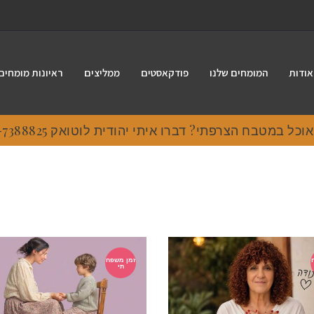
אודות
המומחים שלנו
פודקאסטים
ממליצים
ראיונות מומחים
ל במטבח הצרפתי? דברו איתי יהודית לוטואק 054-7388825
זמן משפח
תי