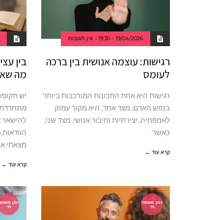
19/04/2026
19:30
אין תגובות
רגישות: עוצמה אנושית בין ברכה
בין עצי
לעומס
מה שאנ
רגישות היא אחת התכונות המורכבות ביותר
יש תקופו
בנפש האדם. מצד אחד, היא מקור עמוק
מתחדדת.ה
לאמפתיה, יצירתיות וחיבור אנושי. מצד שני,
להישאר א
כאשר
הוודאות.כ
מצאתי את
קרא עוד ←
קרא עוד ←
זמן משפח
זמן משפח
תי
תי