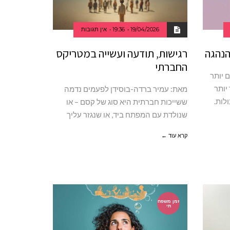
19/04/2026
19:36
אין תגובות
הנהגה
רגישות, תודעה ועשייה במטריקס
החברתי
 יותר
יותר
מאת: עמיר ברדה-בוסידן לפעמים נדמה
לות.
ששייכות חברתית היא סוג של קסם – או
שנולדת עם המפתח ביד, או שנגזר עליך
קרא עוד ←
זמן משפח
תי