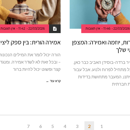
22/03/2026
11:46
אין תגובות
22/03/2026
11:42
אין תגובות
ת, יוזמה ואמירה: המצפן
אמירה הורית: בין ספק ליצי
 שלך
הורה יכול לומר את המילים הנכונות
– ובכל זאת לא לשדר אמירה. ומנגד
ר ברדה-בוסידן האביב כבר כאן,
קצר ופשוט יכול להיות ברור
ל מתחיל לפרוח ולנוע. אבל עבור
תנו, המעבר מתחושת בדידות
קרא עוד ←
ת חברתית
7
6
5
4
3
2
1