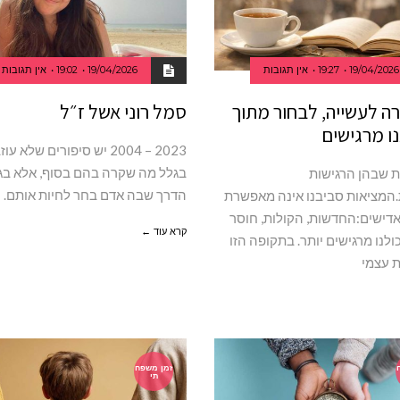
19/04/2026
19:27
אין תגובות
19/04/2026
19:02
אין תגובות
רה לעשייה, לבחור מתוך
סמל רוני אשל ז״ל
ו מרגישים
2004‭ – ‬2023 יש סיפורים שלא 
בגלל מה שקרה בהם בסוף, אלא בג
ת שבהן הרגישות
הדרך שבה אדם בחר לחיות אותם.
מציאות סביבנו אינה מאפשרת
דישים:החדשות, הקולות, חוסר
קרא עוד ←
ולנו מרגישים יותר. בתקופה הזו
 עצמי
זמן משפח
תי