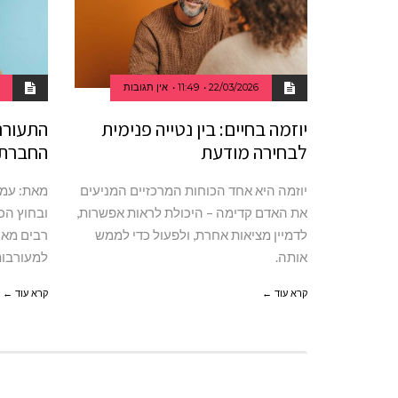
22/03/2026
11:49
אין תגובות
יוזמה בחיים: בין נטייה פנימית
התעוררו
לבחירה מודעת
החברתי
יוזמה היא אחד הכוחות המרכזיים המניעים
מאת: עמי
את האדם קדימה – היכולת לראות אפשרות,
ובחוץ הכ
לדמיין מציאות אחרת, ולפעול כדי לממש
רבים מאי
אותה.
למעורבו
קרא עוד ←
קרא עוד ←