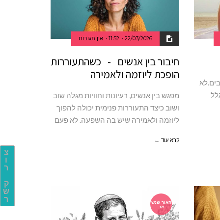
22/03/2026
11:52
אין תגובות
חיבור בין אנשים - כשהתעוררות
הופכת ליוזמה ולאמירה
עוזבים.לא
לל
מפגש בין אנשים, רעיונות וחוויות מגלה שוב
ושוב כיצד התעוררות פנימית יכולה להפוך
ליוזמה ולאמירה שיש בה השפעה. לא פעם
קרא עוד ←
צ
ו
ר
ק
ש
ר
האור שנש
אר