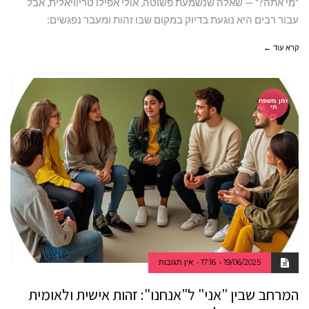
"מי אתה?" — שאלה שנשמעת פשוטה, אולי אפילו טריוויאלית, אבל
עבור רבים היא נוגעת בדיוק במקום שבו זהות ומעבר נפגשים:
קרא עוד ←
זמן משפח
תי
19/06/2025
17:16
אין תגובות
המרחב שבין "אני" ל"אנחנו": זהות אישית ולאומית