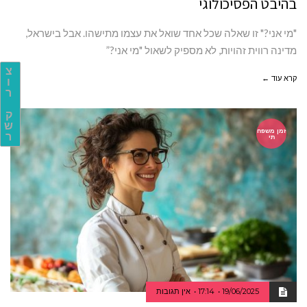
בהיבט הפסיכולוגי
"מי אני?" זו שאלה שכל אחד שואל את עצמו מתישהו. אבל בישראל,
מדינה רווית זהויות, לא מספיק לשאול "מי אני?”
צ
קרא עוד ←
ו
ר
ק
ש
זמן משפח
ר
תי
19/06/2025
17:14
אין תגובות