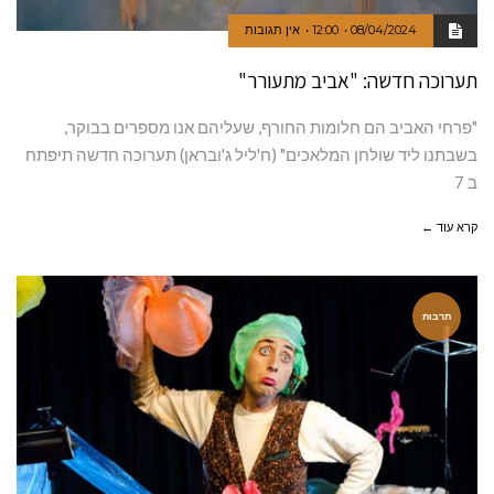
08/04/2024
12:00
אין תגובות
תערוכה חדשה: "אביב מתעורר"
"פרחי האביב הם חלומות החורף, שעליהם אנו מספרים בבוקר,
בשבתנו ליד שולחן המלאכים" (ח'ליל ג'ובראן) תערוכה חדשה תיפתח
ב 7
קרא עוד ←
תרבות