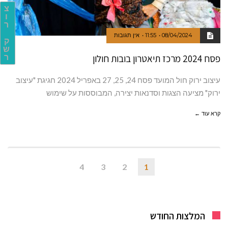
צ
ו
ר
08/04/2024
11:55
אין תגובות
ק
ש
פסח 2024 מרכז תיאטרון בובות חולון
ר
עיצוב ירוק חול המועד פסח 24, 25, 27 באפריל 2024 חגיגת "עיצוב
ירוק" מציעה הצגות וסדנאות יצירה, המבוססות על שימוש
קרא עוד ←
4
3
2
1
המלצות החודש