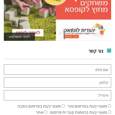
לרכישה
לאתר המשחקים
צור קשר
מעוניין/נת בפרסום טור
מעוניין/נת בפרסום כתבה
מעוניין/נת בהזמנת קוביית פרסום
אחר