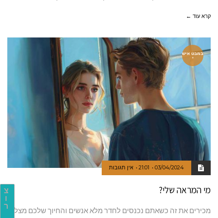
קרא עוד ←
במבט איש
י
03/04/2024
21:01
אין תגובות
מי המראה שלי?
צ
ו
ר
מכירים את זה כשאתם נכנסים לחדר מלא אנשים והחיוך שלכם מצליח