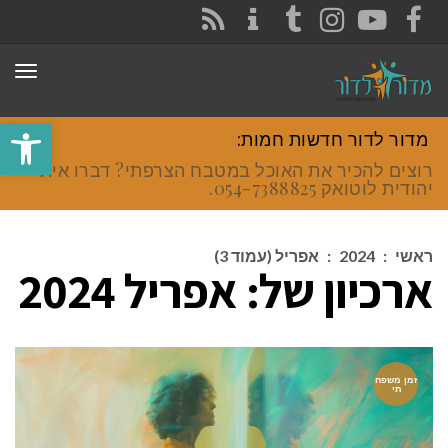
CONTACT
RSS
INSTAGRAM
TUMBLR
YOUTUBE
FACEBOOK
תפר
פתח סרגל
מדור לדור חדשות חמות:
רוצים להכיר את האוכל במטבח הצרפתי? דברו איתי
יהודית לוטואק 054-7388825.
ראשי
:
2024
:
אפריל (עמוד 3)
ארכיון של:
אפריל 2024
זמן משפח
תי