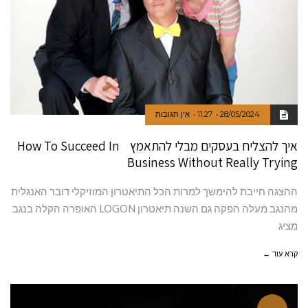
28/05/2024
11:27
אין תגובות
איך להצליח בעסקים מבלי להתאמץ How To Succeed In
Business Without Really Trying
ההצגה חייבת להימשך למרות הכל התיאטרון המוזיקלי דובר האנגלית
מהנגב מעלה הפקה גם השנה תיאטרון LOGON האופרה הקלה בנגב
מציג
קרא עוד ←