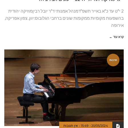
2 י"ט עד כ"א באייר תשפ"דמנהל אמנותי ד"ר יובל רביןמוזיקה יהודית
בהשפעות מקומיות ממקומות שונים ברחבי הגלובוס:יוון, צפון אפריקה,
אירופה
קרא עוד ←
תרבות
20/05/2024
15:49
אין תגובות