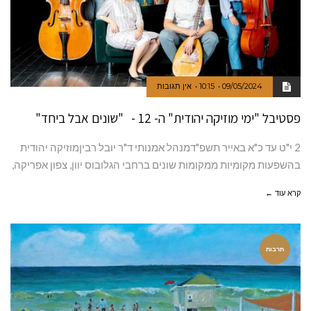
09/05/2024
10:15
אין תגובות
פסטיבל "ימי מוזיקה יהודית" ה- 12 - "שונים אבל ביחד"
2 י"ט עד כ"א באייר תשפ"דמנהל אמנותי ד"ר יובל רביןמוזיקה יהודית
בהשפעות מקומיות ממקומות שונים ברחבי הגלובוס יוון, צפון אפריקה,
קרא עוד ←
תרבות