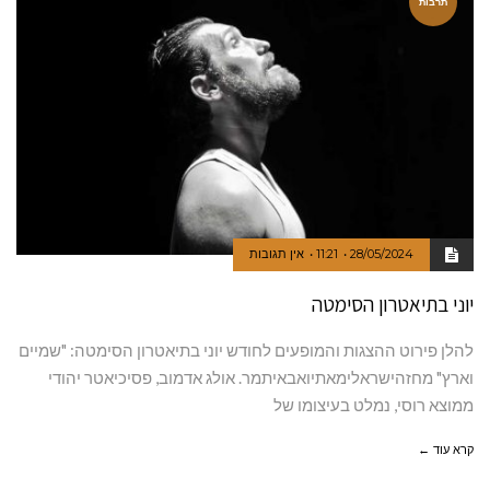
תרבות
28/05/2024
11:21
אין תגובות
יוני בתיאטרון הסימטה
להלן פירוט ההצגות והמופעים לחודש יוני בתיאטרון הסימטה: "שמיים
וארץ" מחזהישראלימאתיואבאיתמר. אולג אדמוב, פסיכיאטר יהודי
ממוצא רוסי, נמלט בעיצומו של
קרא עוד ←