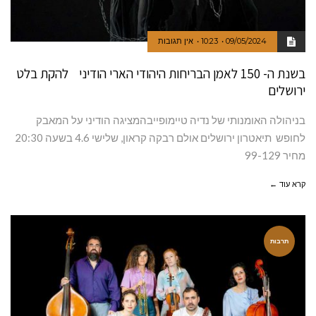
09/05/2024
10:23
אין תגובות
בשנת ה- 150 לאמן הבריחות היהודי הארי הודיני להקת בלט
ירושלים
בניהולה האומנותי של נדיה טיימופייבהמציגה הודיני על המאבק
לחופש תיאטרון ירושלים אולם רבקה קראון, שלישי 4.6 בשעה 20:30
מחיר 99-129
קרא עוד ←
תרבות