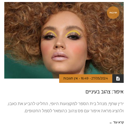
תרבות
27/05/2024
16:49
אין תגובות
איפור: צהוב בעיניים
ירין שחף, מנהל בית הספר למקצועות היופי, החליט להביע את כאבו,
ולהציג מראה איפור עם פס צהוב כהומאז' לסמל החטופים.
קרא עוד ←