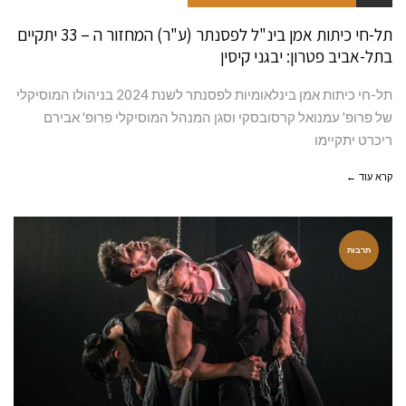
תל-חי כיתות אמן בינ"ל לפסנתר (ע"ר) המחזור ה – 33 יתקיים
בתל-אביב פטרון: יבגני קיסין
תל-חי כיתות אמן בינלאומיות לפסנתר לשנת 2024 בניהולו המוסיקלי
של פרופ' עמנואל קרסובסקי וסגן המנהל המוסיקלי פרופ' אבירם
ריכרט יתקיימו
קרא עוד ←
תרבות