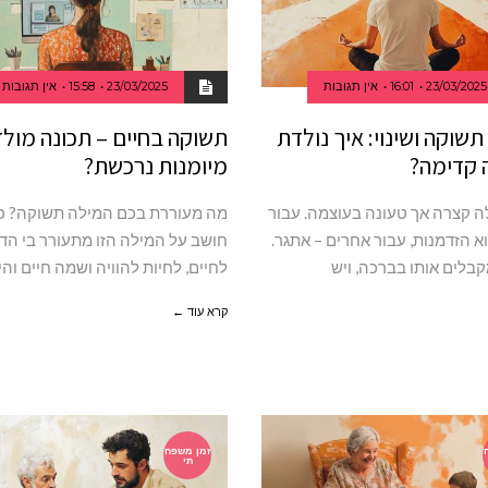
23/03/2025
16:01
אין תגובות
23/03/2025
15:58
אין תגובות
תשוקה ושינוי: איך נולדת
תשוקה בחיים – תכונה מולד
 קדימה?
מיומנות נרכשת?
לה קצרה אך טעונה בעוצמה. עבור
מה מעוררת בכם המילה תשוקה? כ
א הזדמנות, עבור אחרים – אתגר.
חושב על המילה הזו מתעורר בי הד
קבלים אותו בברכה, ויש
לחיים, לחיות להוויה ושמה חיים והי
קרא עוד ←
זמן משפח
תי