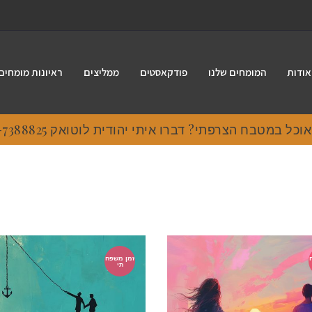
אודות
המומחים שלנו
פודקאסטים
ממליצים
ראיונות מומחים
ל במטבח הצרפתי? דברו איתי יהודית לוטואק 054-7388825
זמן משפח
תי