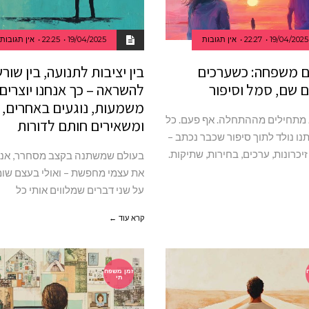
19/04/2025
22:27
אין תגובות
19/04/2025
22:25
אין תגובות
 משפחה: כשערכים
בין יציבות לתנועה, בין שור
 שם, סמל וסיפור
להשראה – כך אנחנו יוצרים
משמעות, נוגעים באחרים,
 מתחילים מההתחלה. אף פעם. כל
ומשאירים חותם לדורות
נו נולד לתוך סיפור שכבר נכתב –
כרונות, ערכים, בחירות, שתיקות.
בעולם שמשתנה בקצב מסחרר, אני
את עצמי מחפשת – ואולי בעצם שומ
על שני דברים שמלווים אותי כל
קרא עוד ←
זמן משפח
תי