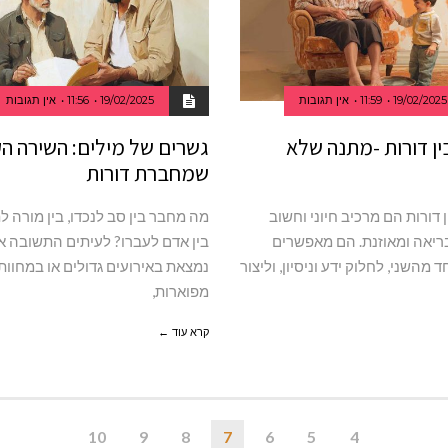
19/02/2025
11:59
אין תגובות
19/02/2025
11:56
אין תגובות
ין דורות -מתנה שלא
גשרים של מילים: השירה ה
שמחברת דורות
 דורות הם מרכיב חיוני וחשוב
מה מחבר בין סב לנכדו, בין מורה ל
יאה ומאוזנת. הם מאפשרים
בין אדם לעברו? לעיתים התשובה א
 מהשני, לחלוק ידע וניסיון, וליצור
נמצאת באירועים גדולים או במחוות
מפוארות,
קרא עוד ←
10
9
8
7
6
5
4