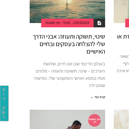
23/03/2025
15:55
אין תגובות
ת או
שינוי, תשוקה ותעוזה: אבני הדרך
שלי להצלחה בעסקים ובחיים
האישיים
שאני
חף
בעולם הדינמי שבו אנו חיים, שלושת
א אינה
הערכים – שינוי, תשוקה ותעוזה – מלווים
אותי במסע האישי והמקצועי שלי. כמישהי
שמובילה
צ
ו
קרא עוד ←
ר
ק
ש
ר
זמן משפח
תי