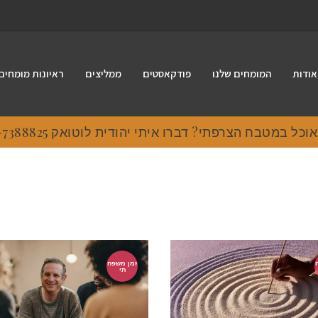
אודות
המומחים שלנו
פודקאסטים
ממליצים
ראיונות מומחים
ל במטבח הצרפתי? דברו איתי יהודית לוטואק 054-7388825
זמן משפח
תי