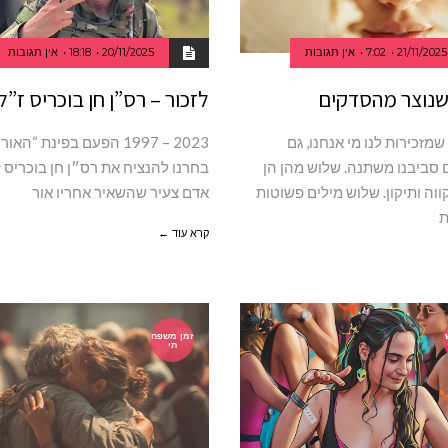
21/11/2025
7:02
אין תגובות
20/11/2025
18:18
אין תגובות
נוצר מהסדקים
לזכור – רס”ן חן בוכריס ז”ל
שמזכירות לנו מי אנחנו, גם
1997‭ – ‬2023 הפעם בפינת “ה
סביבנו משתנה. שלוש מהן הן
בחרנו להנציח את רס״ן חן בוכריס ז
ווה ותיקון. שלוש מילים פשוטות
אדם צעיר שהשאיר אחריו אור
ת
קרא עוד ←
זמן משפח
תי