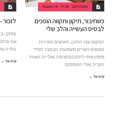
20/11/2025
17:48
אין תגובות
כשחיבור, תיקון ותקווה הופכים
לזכור –
לבסיס העשייה והלב שלי
אור גדול
המקום שבו התוכן, האנשים והאירוח
נולדה וג
נפגשים ויוצרים משמעות. נובמבר תמיד
מזמין אותי להתכנס פנימה. אולי זה האוויר
קרא עוד ←
הקריר, אולי העומסים
קרא עוד ←