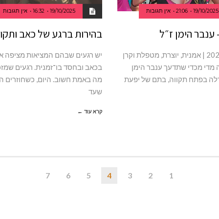
19/10/2025
21:06
אין תגובות
19/10/2025
16:32
אין תגובות
 ענבר הימן ז״ל
בהירות ברגע של כאב ותקוו
1996–2023 | אמנית, יוצרת, מטפלת וקרן
יש רגעים שבהם המציאות מציפה או
ה מדי מכדי שתדעך ענבר הימן
בכאב ובחסד בו־זמנית. רגעים שמזכי
דלה בפתח תקווה, בתם של יפעת
מה באמת חשוב. היום, כשחוזרים ה
שעד
קרא עוד ←
7
6
5
4
3
2
1