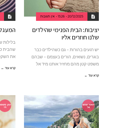
20/12/2025
15:26
אין תגובות
יציבות: הבית הפנימי שהילדים
המעגלי
שלנו חוזרים אליו
בלילות של
שהבית סו
יש רגעים בהורות – גם כשהילדים כבר
את השקט.
בוגרים, נשואים, הורים בעצמם – שבהם
משפט קטן מהם מחזיר אותנו מיד אל
קרא עוד ←
קרא עוד ←
האור שנש
זמן משפח
אר
תי