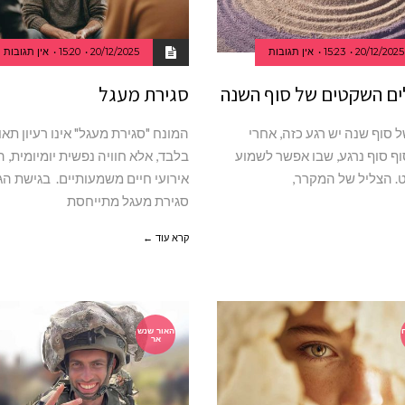
20/12/2025
15:23
אין תגובות
20/12/2025
15:20
אין תגובות
ם השקטים של סוף השנה
סגירת מעגל
 סוף שנה יש רגע כזה, אחרי
המונח "סגירת מעגל" אינו רעיון תאו
ף סוף נרגע, שבו אפשר לשמוע
בלבד, אלא חוויה נפשית יומיומית, 
 הצליל של המקרר,
אירועי חיים משמעותיים. בגישת ה
סגירת מעגל מתייחסת
קרא עוד ←
האור שנש
אר