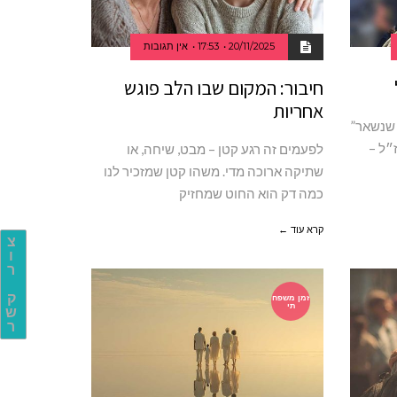
20/11/2025
17:53
אין תגובות
חיבור: המקום שבו הלב פוגש
אחריות
אור שנשאר”
״ל –
לפעמים זה רגע קטן – מבט, שיחה, או
שתיקה ארוכה מדי. משהו קטן שמזכיר לנו
כמה דק הוא החוט שמחזיק
קרא עוד ←
צ
ו
ר
ק
זמן משפח
תי
ש
ר