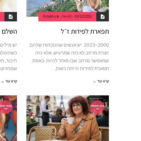
20/12/2025
14:45
אין תגובות
תפארת לפידות ז״ל
השלם ש
2000–2023 יש אנשים שהנוכחות שלהם
יש מילים 
יוצרת מרחב.לא כזה שמרעיש, אלא כזה
כשהעולם 
שמאפשר.מרחב שבו מותר להיות. באמת.
חיבור, תק
תפארת לפידות הייתה כזאת,
שמחזיקו
קרא עוד ←
קרא עוד ←
זמן משפח
האור שנש
תי
אר