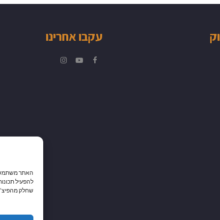
וק
עקבו אחרינו
Instagram
YouTube
Facebook
האתר משתמש בק
להפעיל תכונות
שחלק מהפיצ’רי