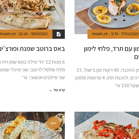
17/04/2022
12:19
אין תגובות
19/03/2022
22:40
אין תגובות
ן עם תרד, פלחי לימון
באס ברוטב שמנת ופורצ'יני
ם
6 מנות 12 יחי' פילה באס שמן זי
מלח ופלפל לרוטב: שני מיכלי שמנת
4 מנות זמן ההכנה: 40 דקות זמן בישול: 15
שני פילטים אנשובי גר'
דקות מצרכים: להכנת הדג: 4 פרוסות סלמון
15 גר'
קרא עוד ←
דגים