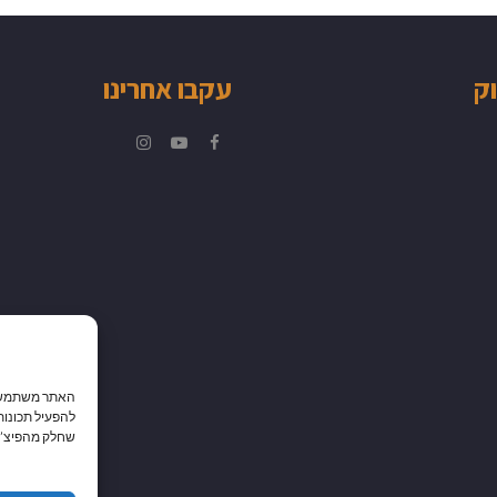
וק
עקבו אחרינו
Instagram
YouTube
Facebook
האתר משתמש בק
להפעיל תכונות
שחלק מהפיצ’רי