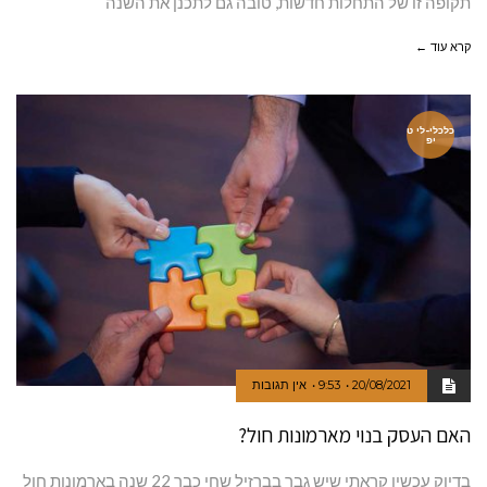
תקופה זו של התחלות חדשות, טובה גם לתכנן את השנה
קרא עוד ←
כלכלי-לי ט
יפ
20/08/2021
9:53
אין תגובות
האם העסק בנוי מארמונות חול?
בדיוק עכשיו קראתי שיש גבר בברזיל שחי כבר 22 שנה בארמונות חול