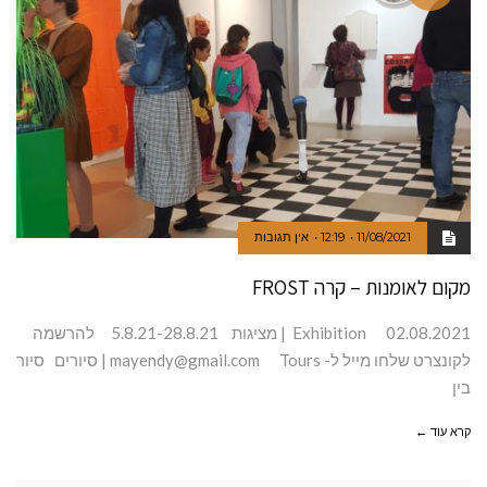
11/08/2021
12:19
אין תגובות
מקום לאומנות – קרה FROST
02.08.2021 Exhibition | מציגות 5.8.21-28.8.21 להרשמה
לקונצרט שלחו מייל ל-
mayendy@gmail.com
Tours | סיורים סיור
בין
קרא עוד ←