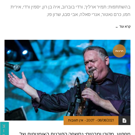
בהשתתפות: תמיר ארליך, ורדי בוברוב, איה בן רון, יסמין ורדי, אירית
חמו, כרם נאטור, אנרי סאלה, אבי סבג, שרון פז,
קרא עוד ←
תרבות
08/08/2021
20:07
אין תגובות
צ
ו
מפתיע, מקורי ומבטיח: נחשפה התוכנית האומנותית של