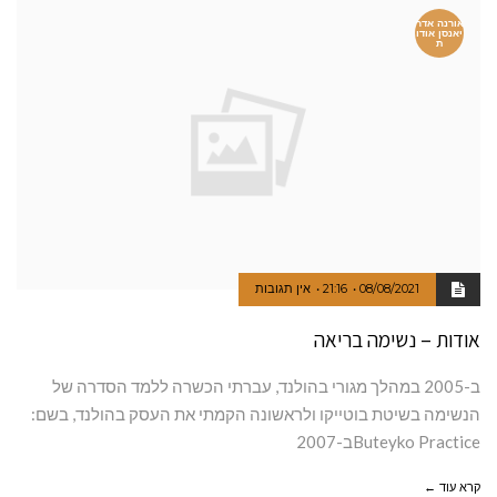
אורנה אדר
יאנסן אודו
ת
08/08/2021
21:16
אין תגובות
אודות – נשימה בריאה
ב-2005 במהלך מגורי בהולנד, עברתי הכשרה ללמד הסדרה של
הנשימה בשיטת בוטייקו ולראשונה הקמתי את העסק בהולנד, בשם:
Buteyko Practiceב-2007
קרא עוד ←