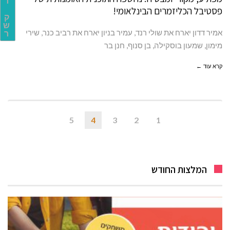
ר
פסטיבל הכליזמרים הבינלאומי!
ק
ש
אמיר דדון יארח את שולי רנד, עמיר בניון יארח את רביב כנר, שירי
ר
מימון, שמעון בוסקילה, בן סנוף, חנן בר
קרא עוד ←
5
4
3
2
1
המלצות החודש