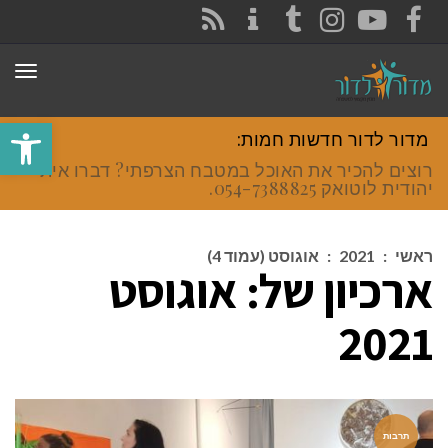
CONTACT
RSS
INSTAGRAM
TUMBLR
YOUTUBE
FACEBOOK
תפר
פתח סרגל
מדור לדור חדשות חמות:
רוצים להכיר את האוכל במטבח הצרפתי? דברו איתי
יהודית לוטואק 054-7388825.
ראשי
:
2021
:
אוגוסט (עמוד 4)
ארכיון של:
אוגוסט
2021
תרבות