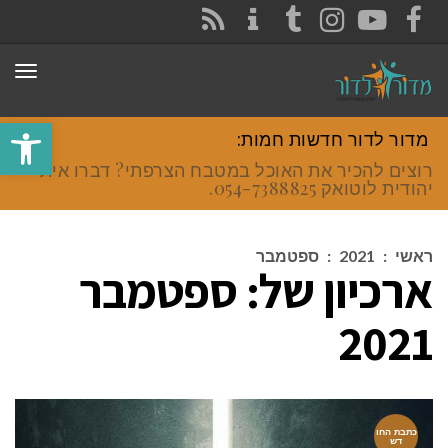
CONTACT
RSS
INSTAGRAM
TUMBLR
YOUTUBE
FACEBOOK
תפר
פתח סרגל
מדור לדור חדשות חמות:
רוצים להכיר את האוכל במטבח הצרפתי? דברו איתי
יהודית לוטואק 054-7388825.
ראשי
:
2021
:
ספטמבר
ארכיון של:
ספטמבר
2021
כתבת החו
דש