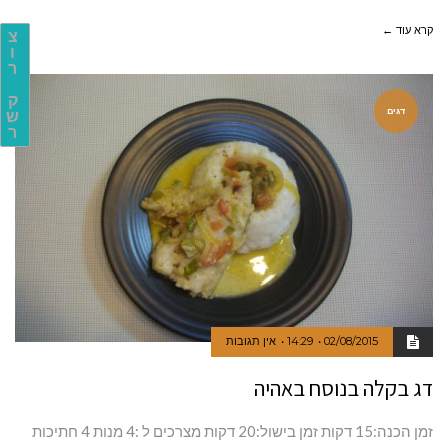
קרא עוד ←
צ
ו
ר
ק
דגים
ש
ר
02/08/2015
14:29
אין תגובות
דג בקלה בנוסח באהיה
זמן הכנה:15 דקות זמן בישול:20 דקות מצרכים ל :4 מנות 4 חתיכות