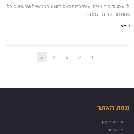
ל- 6 סועדים חומרים: 6 יח' פילה באס ללא עור במשקל של 200 ג' כל
אחת חרדל דיז'ון שמן זית
קרא עוד ←
5
4
3
2
1
מפת האתר
דף הבית
אודות