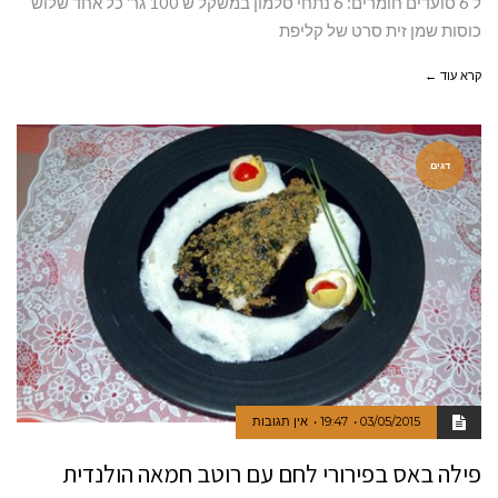
ל 6 סועדים חומרים: 6 נתחי סלמון במשקל ש 100 גר' כל אחד שלוש
כוסות שמן זית סרט של קליפת
קרא עוד ←
דגים
03/05/2015
19:47
אין תגובות
פילה באס בפירורי לחם עם רוטב חמאה הולנדית