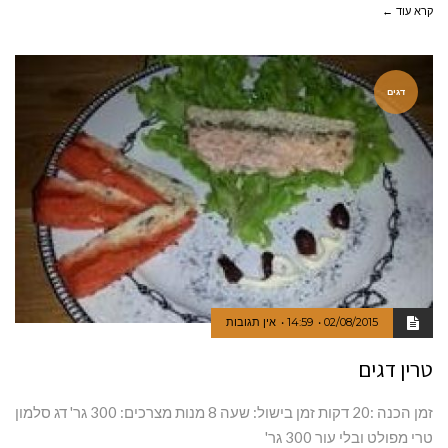
קרא עוד ←
דגים
02/08/2015
14:59
אין תגובות
טרין דגים
זמן הכנה :20 דקות זמן בישול: שעה 8 מנות מצרכים: 300 גר' דג סלמון
טרי מפולט ובלי עור 300 גר'