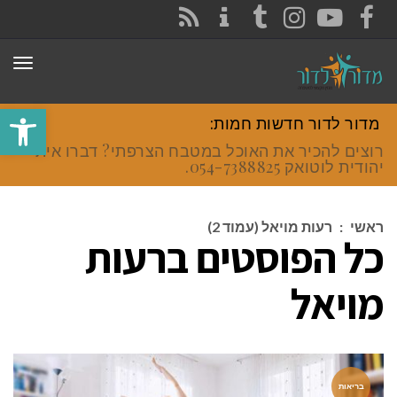
CONTACT
RSS
INSTAGRAM
TUMBLR
YOUTUBE
FACEBOOK
תפר
פתח סרגל
מדור לדור חדשות חמות:
רוצים להכיר את האוכל במטבח הצרפתי? דברו איתי
יהודית לוטואק 054-7388825.
ראשי
:
רעות מויאל (עמוד 2)
כל הפוסטים ב
רעות
מויאל
בריאות