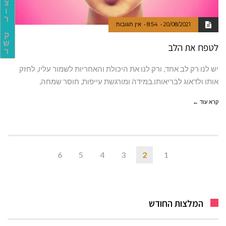
צ
ו
ר
20/08/2021
8:54
אין תגובות
ק
ש
לטפח את הלב
ר
יש לנו רק לב אחד, ורק לנו את היכולת והאחריות לשמור עליו, לחזק
אותו ולדאוג לבריאותו.במידה ומורגשת עייפות, חוסר שמחה,
קרא עוד ←
6
5
4
3
2
1
המלצות החודש