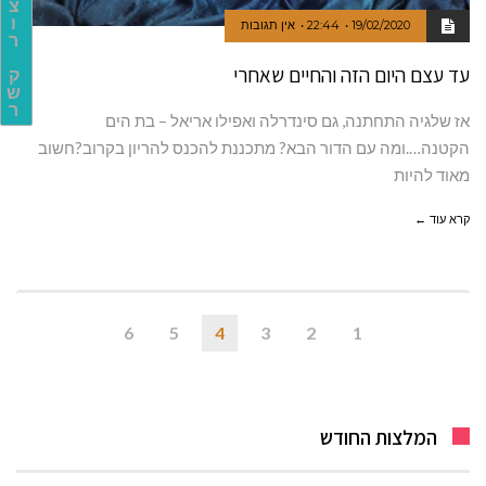
צ
ו
19/02/2020
22:44
אין תגובות
ר
עד עצם היום הזה והחיים שאחרי
ק
ש
ר
אז שלגיה התחתנה, גם סינדרלה ואפילו אריאל – בת הים
הקטנה….ומה עם הדור הבא? מתכננת להכנס להריון בקרוב?חשוב
מאוד להיות
קרא עוד ←
6
5
4
3
2
1
המלצות החודש