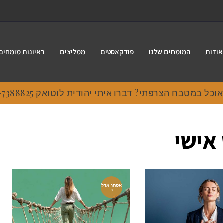
אודות
המומחים שלנו
פודקאסטים
ממליצים
ראיונות מומחים
 במטבח הצרפתי? דברו איתי יהודית לוטואק 054-7388825.
אישי
אסתר אדל
ר