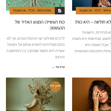
19/04
17:27
אין תגובות
19/04/2026
17:25
אין תגובות
לא חולשה – היא כוח!
כוח העשייה: המנוע האדיר של
ההגשמה
מהירות, הישגיות
לרבים מאיתנו יש רעיונות טובים, אך לא
לחשוב שרגישות היא משהו
כולם מצליחים להוציא אותם אל הפועל.
. אבל האמת היא
עשייה היא הגשר שמחבר בין המחשבה
אחת התכונות האנושיות
והרצון
קרא עוד ←
אסתר אדל
ר