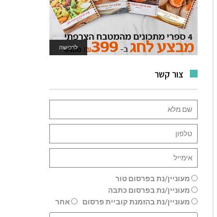
לרכישה
לאתר המשחקים
צור קשר
מעוניין/נת בפרסום טור
מעוניין/נת בפרסום כתבה
מעוניין/נת בהזמנת קוביית פרסום
אחר