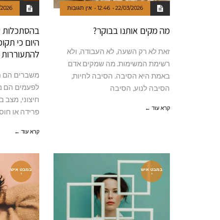
22/03/2026
12:46
אין תגובות
/2026
מה מקים אותנו בבוקר?
בהסתכלות על
היום כי תקופ
להתעוררות וש
משברים הם חל
לפעמים הם מג
הסיבה‭ ‬לנוע‭,‬ הסיבה‭
חיצוני, מצב בי
קרא עוד ←
פרידה או חוס
קרא עוד ←
במבט איש
במבט איש
י
י