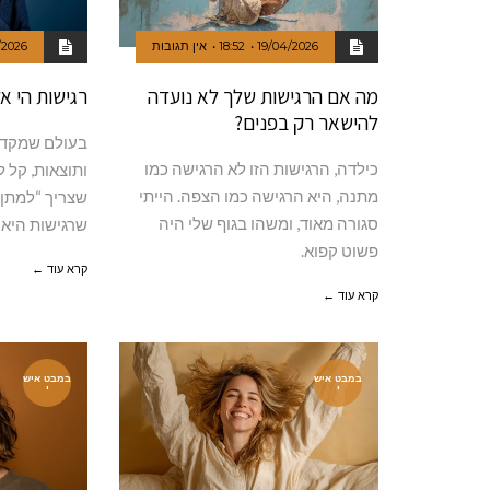
19/04/2026
18:52
אין תגובות
/2026
מה אם הרגישות שלך לא נועדה
רגישות הי א
להישאר רק בפנים?
בעולם שמקדש 
ותוצאות, קל 
שצריך “למתן”
שרגישות היא 
‬פשוט‭ ‬קפוא‭.‬
קרא עוד ←
קרא עוד ←
במבט איש
במבט איש
י
י