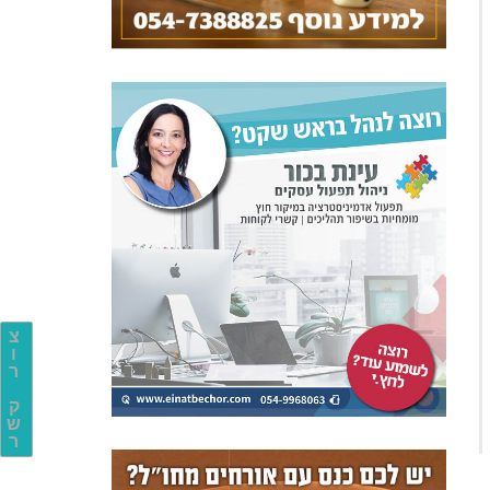
צ
ו
ר
ק
ש
ר