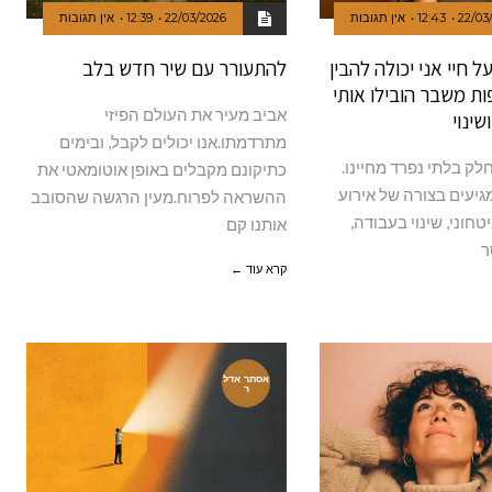
22/03
12:43
אין תגובות
22/03/2026
12:39
אין תגובות
 חיי אני יכולה להבין
להתעורר עם שיר חדש בלב
ות משבר הובילו אותי
אביב מעיר את העולם הפיזי
ינוי
מתרדמתו.אנו יכולים לקבל, ובימים
ק בלתי נפרד מחיינו.
כתיקונם מקבלים באופן אוטומאטי את
יעים בצורה של אירוע
ההשראה לפרוח.מעין הרגשה שהסובב
טחוני, שינוי בעבודה,
אותנו קם
ר
קרא עוד ←
אסתר אדל
ר