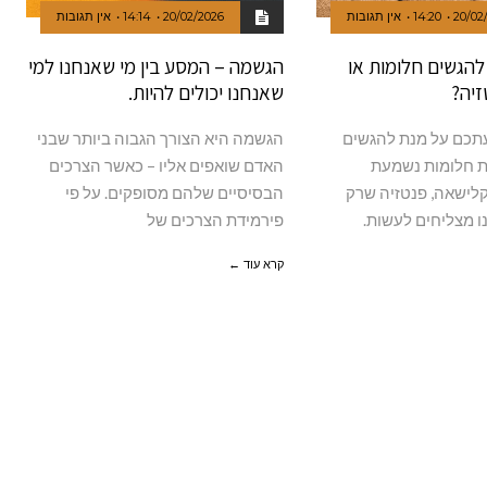
20/02
14:20
אין תגובות
20/02/2026
14:14
אין תגובות
הגשים חלומות או
הגשמה – המסע בין מי שאנחנו למי
זיה?
שאנחנו יכולים להיות.
תכם על מנת להגשים
הגשמה היא הצורך הגבוה ביותר שבני
 חלומות נשמעת
האדם שואפים אליו – כאשר הצרכים
לישאה, פנטזיה שרק
הבסיסיים שלהם מסופקים. על פי
 מצליחים לעשות.
פירמידת הצרכים של
קרא עוד ←