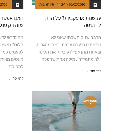
20/02/2026
14:24
אין תגובות
/2026
עקשנות או עקביות? על הדרך
האם אפשר ל
להגשמה
שזה רק פנט
הרבה שנים חשבתי שאני לא
מה נדרש לדע
מתמידה.כנערה עברתי כמה מסגרות,
חלום? הגשמת
ובאחת מהן אפילו קיבלתי את הכינוי
לפעמים כמו ק
“לא מתמידה”. מילה אחת שהפכה
מעטים מאיתנו
לתפיסתי,
קרא עוד ←
קרא עוד ←
במבט איש
י