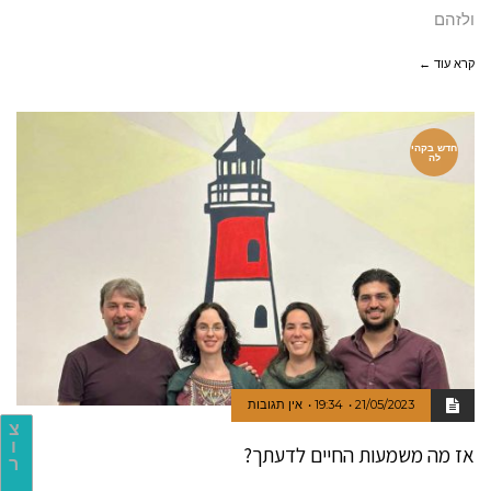
ולזהם
קרא עוד ←
חדש בקהי
לה
21/05/2023
19:34
אין תגובות
צ
ו
אז מה משמעות החיים לדעתך?
ר