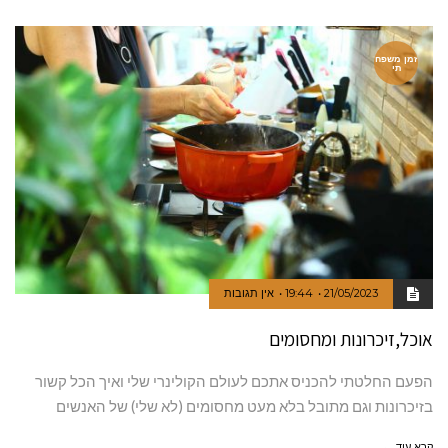
זמן משפח
תי
21/05/2023
19:44
אין תגובות
אוכל,זיכרונות ומחסומים
הפעם החלטתי להכניס אתכם לעולם הקולינרי שלי ואיך הכל קשור
בזיכרונות וגם מתובל בלא מעט מחסומים (לא שלי) של האנשים
קרא עוד ←