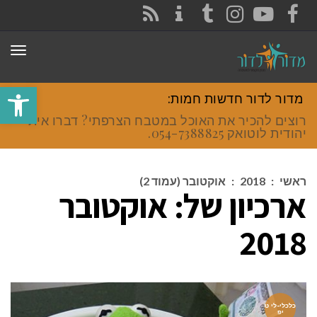
CONTACT
RSS
INSTAGRAM
TUMBLR
YOUTUBE
FACEBOOK
תפר
פתח סרגל
מדור לדור חדשות חמות:
רוצים להכיר את האוכל במטבח הצרפתי? דברו איתי
יהודית לוטואק 054-7388825.
ראשי
:
2018
:
אוקטובר (עמוד 2)
ארכיון של:
אוקטובר
2018
כלכלי-לי ט
יפ