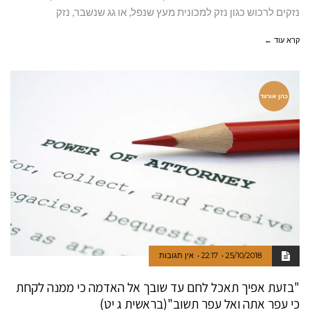
נזקים לרכוש כגון נזק למכונית מעץ שנפל, או גג שנשבר, נזק
קרא עוד ←
כהן אורגד
25/10/2018
22:17
אין תגובות
"בזעת אפיך תאכל לחם עד שובך אל האדמה כי ממנה לקחת
כי עפר אתה ואל עפר תשוב"(בראשית ג יט)