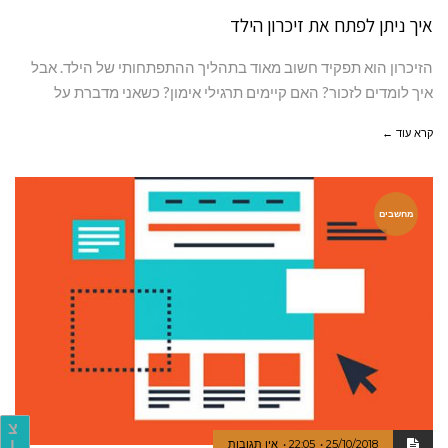
איך ניתן לפתח את זיכרון הילד
הזיכרון הוא תפקיד חשוב מאוד בתהליך ההתפתחותי של הילד. אבל
איך לומדים לזכור? האם קיימים תרגילי אימון? כשאני מדברת על
קרא עוד ←
מחשבים
צ
ו
25/10/2018
22:05
אין תגובות