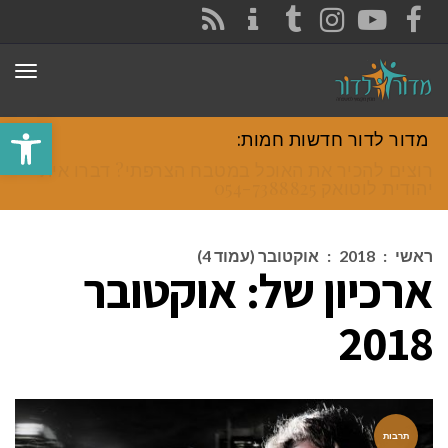
CONTACT
RSS
INSTAGRAM
TUMBLR
YOUTUBE
FACEBOOK
תפר
פתח סרגל
מדור לדור חדשות חמות:
רוצים להכיר את האוכל במטבח הצרפתי? דברו איתי
יהודית לוטואק 054-7388825.
ראשי
:
2018
:
אוקטובר (עמוד 4)
ארכיון של:
אוקטובר
2018
תרבות