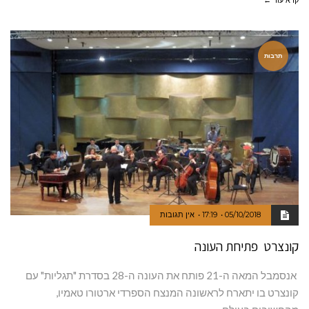
קרא עוד ←
תרבות
05/10/2018
17:19
אין תגובות
קונצרט פתיחת העונה
אנסמבל המאה ה-21 פותח את העונה ה-28 בסדרת "תגליות" עם
קונצרט בו יתארח לראשונה המנצח הספרדי ארטורו טאמיו,