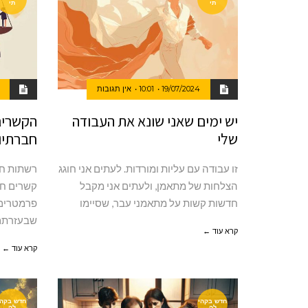
תי
תי
19/07/2024
10:01
אין תגובות
יש ימים שאני שונא את העבודה
הקשרים
שלי
חברתיות:
זו עבודה עם עליות ומורדות. לעתים אני חוגג
רשתות חב
הצלחות של מתאמן, ולעתים אני מקבל
קשרים חב
חדשות קשות על מתאמני עבר, שסיימו
פרמטרים מ
שבעזרתם 
קרא עוד ←
קרא עוד ←
חדש בקהי
חדש בקהי
לה
לה