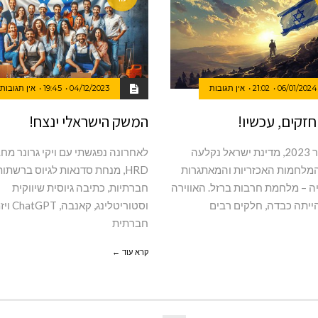
06/01/2024
21:02
אין תגובות
04/12/2023
19:45
אין תגובות
זקים, עכשיו!
המשק הישראלי ינצח!
באוקטובר 2023, מדינת ישראל נקלעה
לאחרונה נפגשתי עם ויקי גרונר מח
מלחמות האכזריות והמאתגרות
HRD, מנחת סדנאות לגיוס ברשתות
ה – מלחמת חרבות ברזל. האווירה
חברתיות, כתיבה גיוסית שיווקית
ייתה כבדה, חלקים רבים
וסטוריטלינג, קא
חברתית
קרא עוד ←