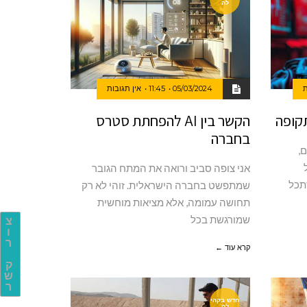
לה
ת
05/03/2024
11:45
אין תגובות
קופה
הקשר בין AI להפחתת סטרס
בחברה
,
אני צופה סביב ורואה את המתח הגובר
תכל
שמתפשט בחברה הישראלית. זוהי לא רק
תחושה עמומה, אלא מציאות מוחשית
שמורגשת בכל
צ
ו
ר
קרא עוד ←
ק
ש
ר
חדש בקהי
לה