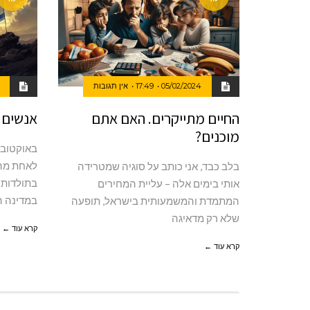
05/02/2024
17:49
אין תגובות
החיים מתייקרים. האם אתם
אנשים ח
מוכנים?
לאחת מה
בלב כבד, אני כותב על סוגיה שמטרידה
בתולדותי
אותי בימים אלה – עליית המחירים
במדינה ה
המתמדת והמשמעותית בישראל, תופעה
שלא רק מדאיגה
קרא עוד ←
קרא עוד ←