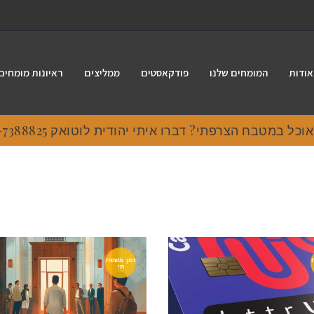
אודות
המומחים שלנו
פודקאסטים
ממליצים
ראיונות מומחים
ל במטבח הצרפתי? דברו איתי יהודית לוטואק 054-7388825
זמן משפח
תי