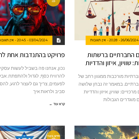
לה
26/06/2024
20:28
אין תגובות
03/04/2024
20:45
אין תגובו
 החברתיים ברשתות
פרויקט בהתנדבות אחת לת
 שוויון, איזון והדדיות
נכון, אנחנו פה בשביל לעשות עסקים
להרוויח כסף, לגדול ולהתפתח. אבל
רתיות מורכבות ממגוון רחב של
לפעמים, צריך גם לעצור לרגע, להס
רתיים. במאמר זה נבחן שלושה
סביב ולראות איך
רכזיים: שוויון, איזון והדדיות
מוגדרים הגבולות
קרא עוד ←
חדש בקהי
לה