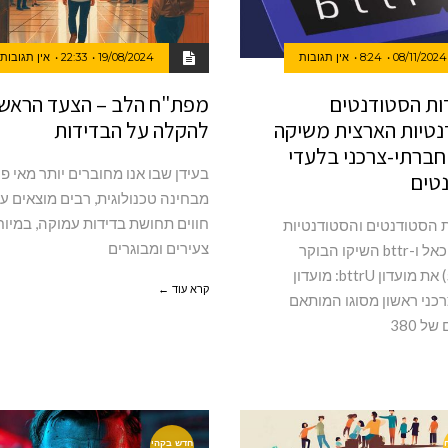
08/11/2024
8:24
אין תגובות
19/08/2024
22:33
אין תגובות
ת הסטודנטים
מפת"ח הלב – הצעד הראשו
נטיות הארצית משיקה
להקלה על הבדידות
חברתי-צרכני בלעדי
בעידן שבו אנו מחוברים יותר מאי פ
טים
מבחינה טכנולוגית, רבים מוצאים 
חווים תחושת בדידות עמוקה, במיו
הסטודנטים והסטודנטיות
צעירים ומבוגרים
הארצית, כאל ו-bttr השיקו הבוקר
(5.11.24) את מועדון bttrU: מועדון
קרא עוד ←
כני ראשון מסוגו המותאם
ל 380
חדש בקהי