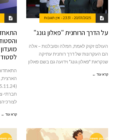
20/01/2025
23:31
אין תגובות
על הדרך הרוחנית "פאלון גונג"
התאחדו
והסטוד
העולם זקוק לאמת, חמלה וסובלנות – אלה
מועדון 
הם העקרונות של דרך רוחנית עתיקה
לסטודנ
שנקראת "פאלון גונג" וידועה גם בשם פאלון
התאחדות 
קרא עוד ←
חברתי-צר
לצורכיהם ש
קרא עוד ←
זמן משפח
זמן משפח