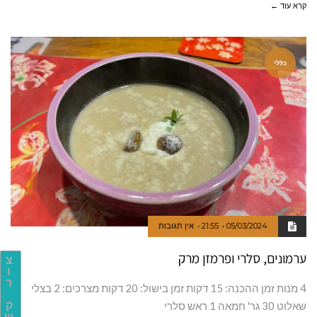
קרא עוד ←
כללי
05/03/2024
21:55
אין תגובות
ערמונים, סלרי ופרמזן מרק
צ
ו
ר
4 מנות זמן ההכנה: 15 דקות זמן בישול: 20 דקות מצרכים: 2 בצלי
ק
שאלוט 30 גר' חמאה 1 ראש סלרי
ש