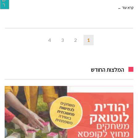
ר
קרא עוד ←
4
3
2
1
המלצות החודש