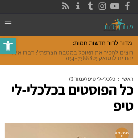
CONTACT
RSS
INSTAGRAM
TUMBLR
YOUTUBE
FACEBOOK
תפר
פתח סרגל
מדור לדור חדשות חמות:
רוצים להכיר את האוכל במטבח הצרפתי? דברו איתי
יהודית לוטואק 054-7388825.
ראשי
:
כלכלי-לי טיפ (עמוד 3)
כל הפוסטים ב
כלכלי-לי
טיפ
כלכלי-לי ט
יפ