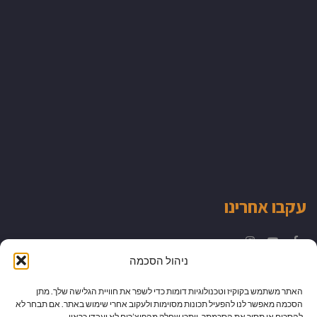
עקבו אחרינו
Instagram
YouTube
Facebook
ניהול הסכמה
האתר משתמש בקוקיז וטכנולוגיות דומות כדי לשפר את חוויית הגלישה שלך. מתן
הסכמה מאפשר לנו להפעיל תכונות מסוימות ולעקוב אחרי שימוש באתר. אם תבחר לא
להסכים או תסיר את הסכמתך, ייתכן שחלק מהפיצ’רים לא יעבדו כראוי.