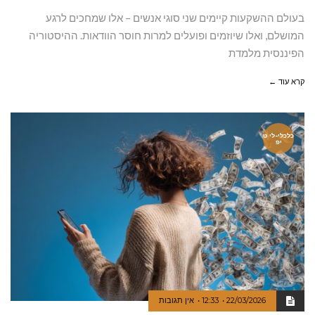
בעולם ההשקעות קיימים שני סוגי אנשים – אלו שמחכים לרגע
המושלם, ואלו שיוזמים ופועלים למרות חוסר הוודאות. ההיסטוריה
הפיננסית מלמדת
קרא עוד ←
כלכלי-לי ט
יפ
22/03/2026
12:33
אין תגובות