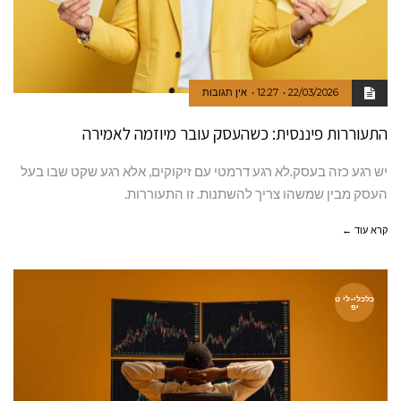
22/03/2026
12:27
אין תגובות
התעוררות פיננסית: כשהעסק עובר מיוזמה לאמירה
יש רגע כזה בעסק.לא רגע דרמטי עם זיקוקים, אלא רגע שקט שבו בעל
העסק מבין שמשהו צריך להשתנות. זו התעוררות.
קרא עוד ←
כלכלי-לי ט
יפ