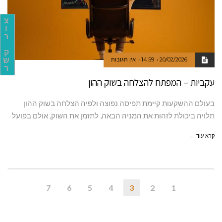
צ
ו
ר
ק
ש
20/02/2026
14:59
אין תגובות
ר
עקביות – המפתח להצלחה בשוק ההון
בעולם ההשקעות קיימת תפיסה נפוצה ולפיה הצלחה בשוק ההון
תלויה ביכולת לזהות את המניה הבאה, לתזמן את השוק, אולם בפועל
קרא עוד ←
7
6
5
4
3
2
1