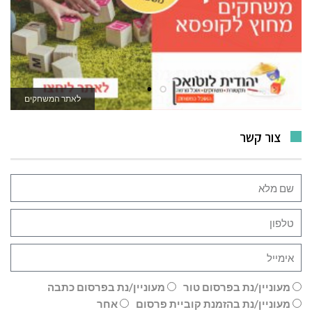
לרכישה
לאתר המשחקים
צור קשר
מעוניין/נת בפרסום טור
מעוניין/נת בפרסום כתבה
מעוניין/נת בהזמנת קוביית פרסום
אחר