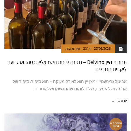
23/03/2025
20:14
אין תגובות
תחרות היין Delvino – חגיגה ליינות הישראליים: מהבוטיק ועד
ליקבים הגדולים
אביטל גרינשטיין-ניצן יין הוא לא רק משקה – הוא סיפור. סיפור של
אדמה ושל אנשים, של חלומות שהתגשמו ושל אחרים
קרא עוד ←
אסתר בוט
ביקה