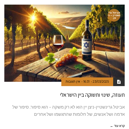
אביטל גרי
נשטיין – ני
צן.
23/03/2025
16:31
אין תגובות
תעוזה, שינוי ותשוקה ביין הישראלי
אביטל גרינשטיין-ניצן יין הוא לא רק משקה – הוא סיפור. סיפור של
אדמה ושל אנשים, של חלומות שהתגשמו ושל אחרים
קרא עוד ←