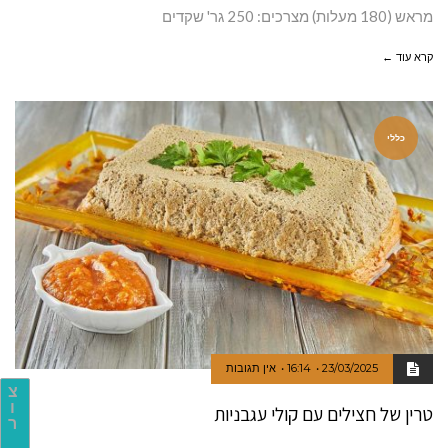
מראש (180 מעלות) מצרכים: 250 גר' שקדים
קרא עוד ←
כללי
23/03/2025
16:14
אין תגובות
צ
ו
טרין של חצילים עם קולי עגבניות
ר