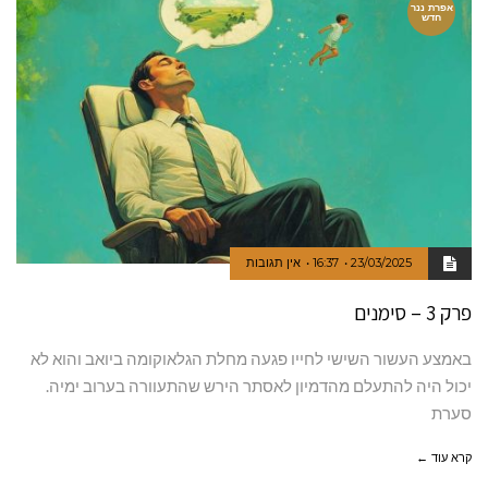
אפרת ננר
חדש
23/03/2025
16:37
אין תגובות
פרק 3 – סימנים
באמצע העשור השישי לחייו פגעה מחלת הגלאוקומה ביואב והוא לא
יכול היה להתעלם מהדמיון לאסתר הירש שהתעוורה בערוב ימיה.
סערת
קרא עוד ←