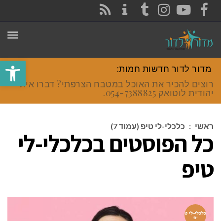
CONTACT
RSS
INSTAGRAM
TUMBLR
YOUTUBE
FACEBOOK
תפר
פתח סרגל
מדור לדור חדשות חמות:
רוצים להכיר את האוכל במטבח הצרפתי? דברו איתי
יהודית לוטואק 054-7388825.
ראשי
:
כלכלי-לי טיפ (עמוד 7)
כל הפוסטים ב
כלכלי-לי
טיפ
כלכלי-לי ט
יפ