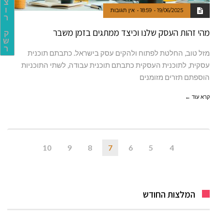
צ
ו
19/06/2025
18:59
אין תגובות
ר
מהי זהות העסק שלנו וכיצד ממתגים בזמן משבר
ק
ש
ר
מזל טוב, החלטת לפתוח ולהקים עסק בישראל. כתבתם תוכנית
עסקית, לתוכנית העסקית כתבתם תוכנית עבודה, לשתי התוכניות
הוספתם תזרים מזומנים
קרא עוד ←
10
9
8
7
6
5
4
המלצות החודש