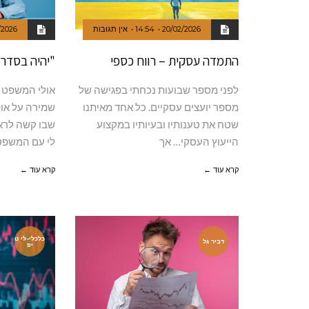
20/02/2026
14:54
אין תגובות
/2026
התמדה עסקית – רווח כספי
"יהיה בסדר
לפני מספר שבועות נכחתי בפגישה של
אולי המשפט ה
מספר יועצים עסקיים. כל אחד מאיתנו
שמירה על אופ
שטח את טענותיו ובעיותיו במקצוע
שבו קשה לרא
הייעוץ העסקי… אך
לי עם המשפט
קרא עוד ←
קרא עוד ←
כלכלי-לי ט
דביר גל
יפ