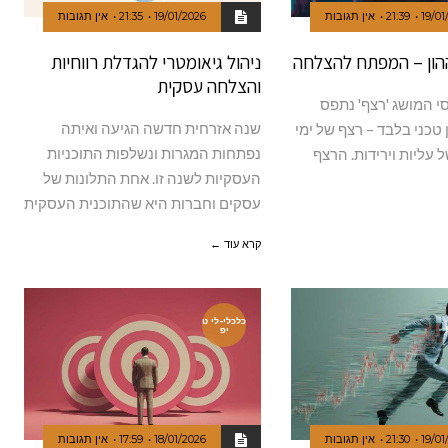
19/01
21:39
אין תגובות
19/01/2026
21:35
אין תגובות
הון – המפתח להצלחה
ניהול גיאומטרי להגדלת רווחיות
והצלחה עסקית
י המושג 'רצף' נתפס
שנה אזרחית חדשה הגיעה ואיתה
 טכני בלבד – רצף של ימי
נפתחות המגרות ונשלפות התוכניות
 עליות וירידות. הרצף
העסקיות לשנה זו. אחת התלונות של
עסקים וחברות היא שהתוכנית העסקית
קרא עוד ←
כלכלי-לי ט
יפ
19/01
21:30
אין תגובות
18/01/2026
17:59
אין תגובות