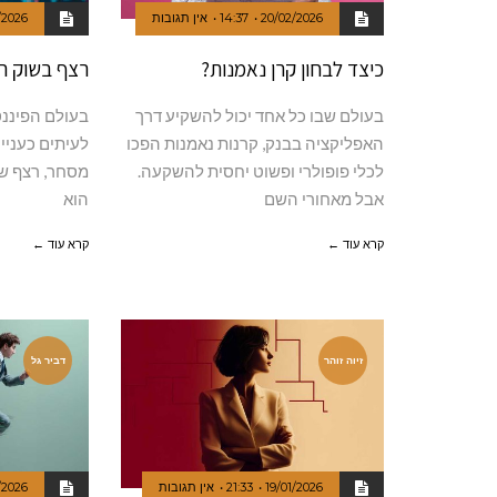
20/02/2026
14:37
אין תגובות
/2026
כיצד לבחון קרן נאמנות?
רצף בשוק ה
בעולם שבו כל אחד יכול להשקיע דרך
בעולם הפיננס
האפליקציה בבנק, קרנות נאמנות הפכו
לעיתים כעניין
לכלי פופולרי ופשוט יחסית להשקעה.
מסחר, רצף של
אבל מאחורי השם
הוא
קרא עוד ←
קרא עוד ←
זיוה זוהר
דביר גל
19/01/2026
21:33
אין תגובות
/2026