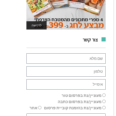
לרכישה
לאתר המשחקים
צור קשר
מעוניין/נת בפרסום טור
מעוניין/נת בפרסום כתבה
מעוניין/נת בהזמנת קוביית פרסום
אחר