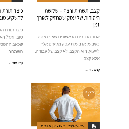
קצב, תשתית ורצף – שלושת
כיצד תורת ה
היסודות של עסק שמחזיק לאורך
להשקיע טוב 
זמן
כיצד תורת הע
אחד הדברים הראשונים שאני מזהה
טוב יותר? הא
כשבעל או בעלת עסק מגיעים אליי
שכאב ההפסד 
לייעוץ, הוא הקצב. לא קצב של עבודה,
השמחה
אלא קצב
קרא עוד ←
קרא עוד ←
כלכלי-לי ט
יפ
20/12/2025
16:12
אין תגובות