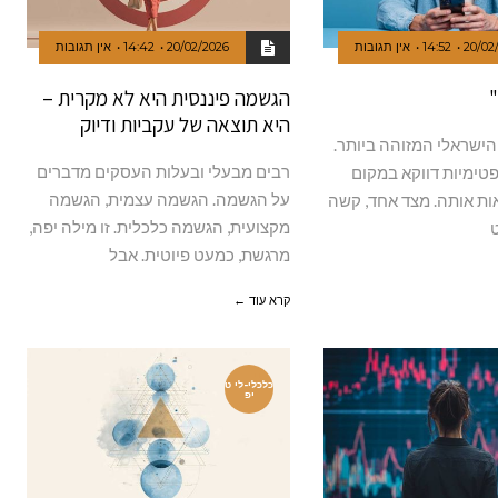
20/02
14:52
אין תגובות
20/02/2026
14:42
אין תגובות
"
הגשמה פיננסית היא לא מקרית –
היא תוצאה של עקביות ודיוק
ישראלי המזוהה ביותר.
רבים מבעלי ובעלות העסקים מדברים
טימיות דווקא במקום
על הגשמה. הגשמה עצמית, הגשמה
ות אותה. מצד אחד, קשה
מקצועית, הגשמה כלכלית. זו מילה יפה,
מרגשת, כמעט פיוטית. אבל
קרא עוד ←
כלכלי-לי ט
יפ