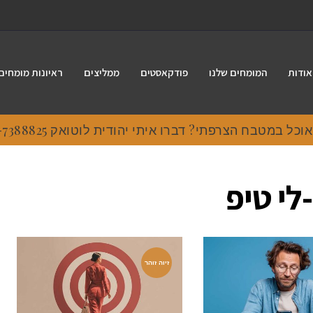
אודות
המומחים שלנו
פודקאסטים
ממליצים
ראיונות מומחים
 במטבח הצרפתי? דברו איתי יהודית לוטואק 054-7388825.
לי טיפ
זיוה זוהר