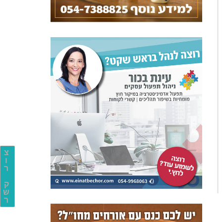
צ
ו
ר
ק
ש
ר