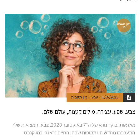
קרא עוד ←
זמן משפח
תי
15/07/2025
19:59
אין תגובות
צבע. שפע. עצירה. מילים קטנות, עולם שלם.
מאז אותו בוקר נורא של ה־7 באוקטובר 2023, צבעי המציאות שלי
התערבבו מחדש.היו תקופות שבהן החיים נראו לי כמו קנבס