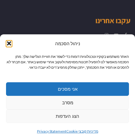
עקבו אחרינו
Instagram
YouTube
Facebook
ניהול הסכמה
האתר משתמש בקוקיז וטכנולוגיות דומות כדי לשפר את חוויית הגלישה שלך. מתן
הסכמה מאפשר לנו להפעיל תכונות מסוימות ולעקוב אחרי שימוש באתר. אם תבחר לא
להסכים או תסיר את הסכמתך, ייתכן שחלק מהפיצ’רים לא יעבדו כראוי.
אני מסכים
מסרב
הצג העדפות
גלילה
מיתוג עיצוב ובניית אתרים
מדיניות קובצי Cookie
Privacy Statement