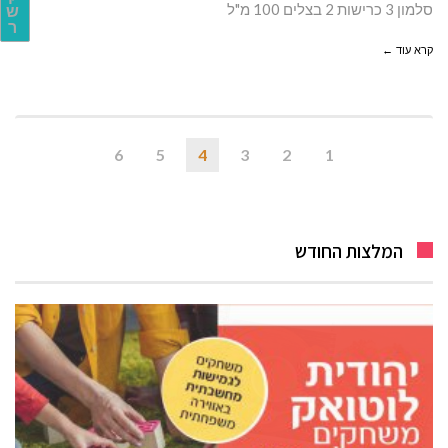
סלמון 3 כרישות 2 בצלים 100 מ"ל
ש
ר
קרא עוד ←
6
5
4
3
2
1
המלצות החודש