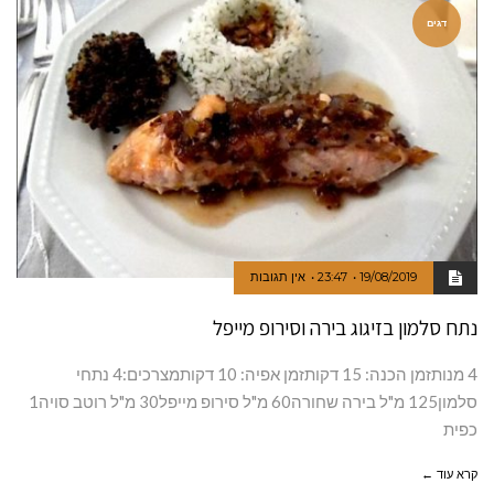
דגים
19/08/2019
23:47
אין תגובות
נתח סלמון בזיגוג בירה וסירופ מייפל
4 מנותזמן הכנה: 15 דקותזמן אפיה: 10 דקותמצרכים:4 נתחי
סלמון125 מ"ל בירה שחורה60 מ"ל סירופ מייפל30 מ"ל רוטב סויה1
כפית
קרא עוד ←