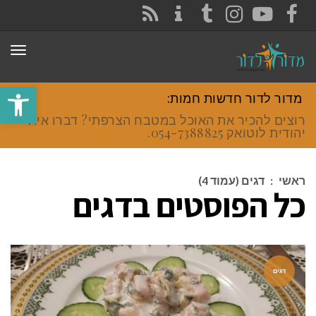
CONTACT
RSS
INSTAGRAM
TUMBLR
YOUTUBE
FACEBOOK
תפר
פתח סרגל
מדור לדור חדשות חמות:
רוצים להכיר את האוכל במטבח הצרפתי? דברו איתי
יהודית לוטואק 054-7388825.
ראשי
:
דגים (עמוד 4)
כל הפוסטים ב
דגים
דגים