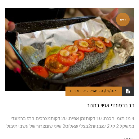
דגים
20/07/2019
12:48
אין תגובות
דג ברמונדי אפוי בתנור
4 מנותזמן הכנה: 10 דקותזמן אפיה: 20 דקותמצרכים:1 דג ברמונדי
במשקל 2 קג'2 עגבניות2בצלי שאלוט2 שיני שוםצרור של עשבי תיבול
קרא עוד ←