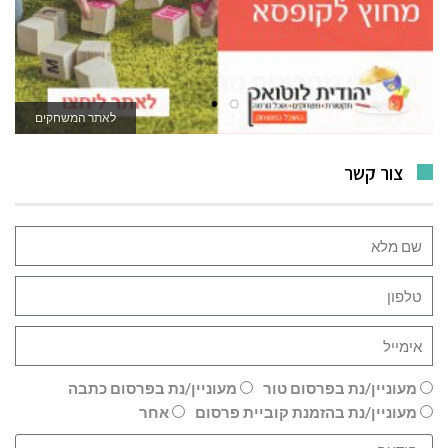
לרכישה
לאתר המשחקים
צור קשר
מעוניין/נת בפרסום טור
מעוניין/נת בפרסום כתבה
מעוניין/נת בהזמנת קוביית פרסום
אחר