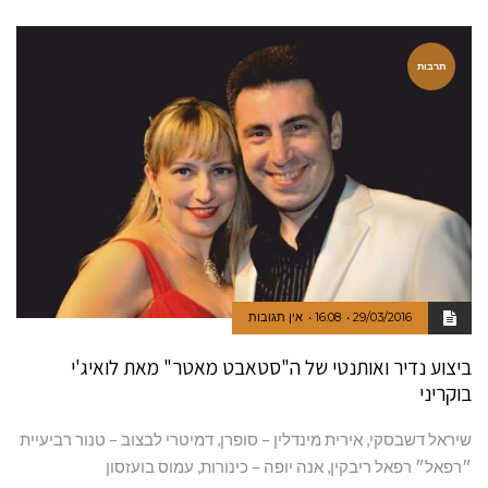
תרבות
29/03/2016
16:08
אין תגובות
ביצוע נדיר ואותנטי של ה"סטאבט מאטר" מאת לואיג'י
בוקריני
שיראל דשבסקי, אירית מינדלין – סופרן, דמיטרי לבצוב – טנור רביעיית
״רפאל״ רפאל ריבקין, אנה יופה – כינורות, עמוס בועזסון