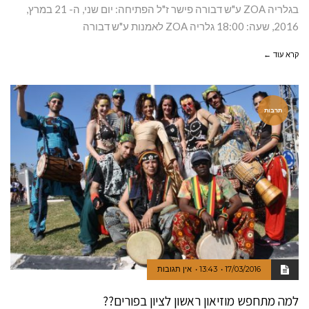
בגלריה ZOA ע"ש דבורה פישר ז"ל הפתיחה: יום שני, ה- 21 במרץ,
2016, שעה: 18:00 גלריה ZOA לאמנות ע"ש דבורה
קרא עוד ←
תרבות
17/03/2016
13:43
אין תגובות
למה מתחפש מוזיאון ראשון לציון בפורים??