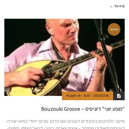
קרא עוד ←
תרבות
29/03/2016
16:01
אין תגובות
"מופע יווני" דיוניסיס – Bouzouki Groove
מיטב הלהיטים בעיבודים רעננים ועם הרכב נגנים ייחודי בוזוקי שירה-
דיוניסיס תיאודורו פסנתר – איציק צארום, כינור- דניאל הופמן, תופים-