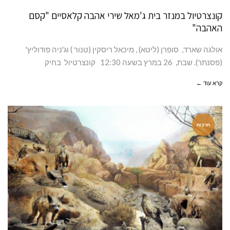
קונצרטיול במנזר בית ג'מאל שירי אהבה קלאסיים "קסם
האהבה"
אולגה שארד, סופרן (ליטא) , מיכאל ריסקין (טנור ) וג'ניה פודוליץ'
(פסנתר). שבת, 26 במרץ בשעה 12:30 קונצרטיול בחיק
קרא עוד ←
תרבות