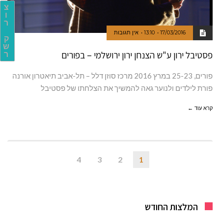
צ
ו
ר
17/03/2016
13:10
אין תגובות
ק
ש
פסטיבל ירון ע"ש הצנחן ירון ירושלמי – בפורים
ר
פורים, 25-23 במרץ 2016 מרכז סוזן דלל – תל-אביב תיאטרון אורנה
פורת לילדים ולנוער גאה להמשיך את הצלחתו של פסטיבל
קרא עוד ←
4
3
2
1
המלצות החודש