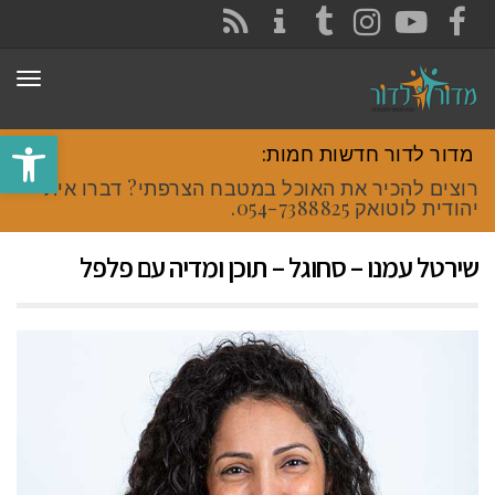
CONTACT
RSS
INSTAGRAM
TUMBLR
YOUTUBE
FACEBOOK
תפר
פתח סרגל
מדור לדור חדשות חמות:
רוצים להכיר את האוכל במטבח הצרפתי? דברו איתי
יהודית לוטואק 054-7388825.
שירטל עמנו – סחוגל – תוכן ומדיה עם פלפל