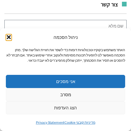
צור קשר
ניהול הסכמה
האתר משתמש בקוקיז וטכנולוגיות דומות כדי לשפר את חוויית הגלישה שלך. מתן
הסכמה מאפשר לנו להפעיל תכונות מסוימות ולעקוב אחרי שימוש באתר. אם תבחר לא
להסכים או תסיר את הסכמתך, ייתכן שחלק מהפיצ’רים לא יעבדו כראוי.
מעוניין/נת בפרסום טור
מעוניין/נת בפרסום כתבה
מעוניין/נת בהזמנת קוביית פרסום
אחר
אני מסכים
מסרב
הצג העדפות
גלילה
מדיניות קובצי Cookie
Privacy Statement
שליחה
לראש