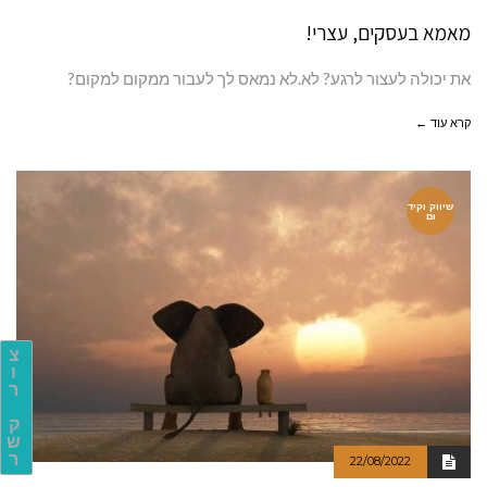
מאמא בעסקים, עצרי!
את יכולה לעצור לרגע? לא.לא נמאס לך לעבור ממקום למקום?
קרא עוד ←
שיווק וקיד
ום
צ
ו
ר
ק
ש
ר
22/08/2022