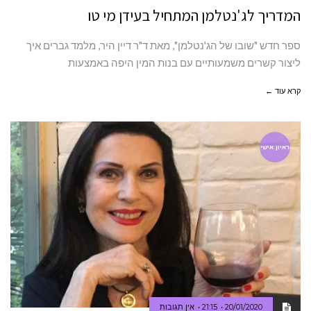
המדריך לג'נטלמן המתחיל בעידן מי טו
ספר חדש "שובו של הג'נטלמן", מאת ד"ר דיין היר, מלמד גברים איך
ליצור קשרים משמעותיים עם בנות המין היפה באמצעות
קרא עוד ←
ראיון אישי
20/01/2020
21:15
אין תגובות