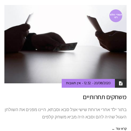
אמרי הלפ
רט
20/08/2020
12:32
אין תגובות
משחקים תחרותיים
בתור ילד אחרי ארוחת שישי אצל סבא וסבתא, היינו מפנים את השולחן
העגול שהיה להם וסבא היה מביא משחק קלפים
קרא עוד ←