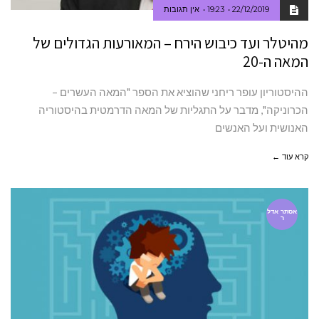
22/12/2019
19:23
אין תגובות
מהיטלר ועד כיבוש הירח – המאורעות הגדולים של
המאה ה-20
ההיסטוריון עופר ריחני שהוציא את הספר "המאה העשרים –
הכרוניקה", מדבר על התגליות של המאה הדרמטית בהיסטוריה
האנושית ועל האנשים
קרא עוד ←
אסתר אדל
ר