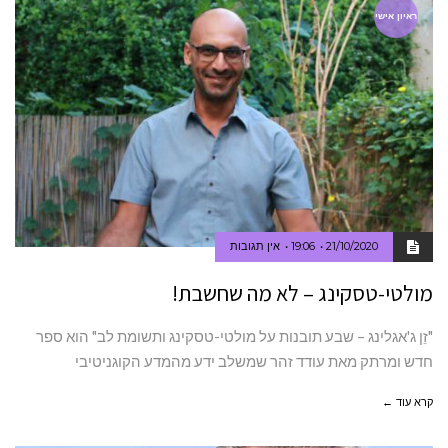
ראיון אישי
21/10/2020
19:06
אין תגובות
מולטי-טסקינג – לא מה שחשבת!
"זֵן ג'אגלינג – שבע תובנות על מולטי-טסקינג ותשומת לב" הוא ספר
חדש ומרתק מאת עודד זהר שמשלב ידע מהמדע הקוגניטיבי
קרא עוד ←