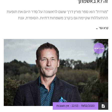
זה לא באשמתך
"מורדת" הוא ספר פורץ דרך ששם לראשונה על סדר היום את תופעת
ההתעללות שקיימת גם בקרב משפחות דתיות. הסופרת, ענת
קרא עוד ←
ראיון אישי
19/02/2020
22:53
אין תגובות