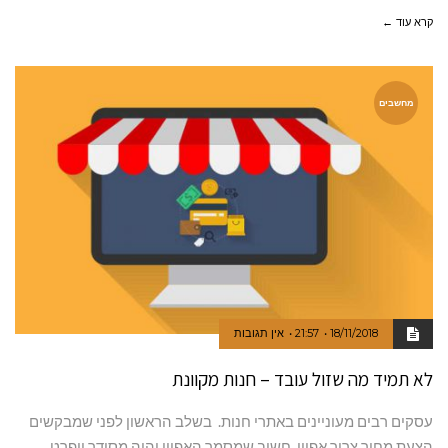
קרא עוד ←
מחשבים
18/11/2018
21:57
אין תגובות
לא תמיד מה שזול עובד – חנות מקוונת
‬הצעת‭ ‬מחיר‭ ‬צריך‭ ‬אפיון‭.‬ חשוב‭ ‬שמסמך‭ ‬האפיון‭ ‬יהיה‭ ‬מסודר‭ ‬ויפרט‭