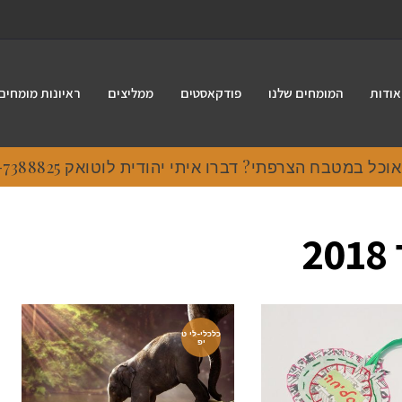
אודות
המומחים שלנו
פודקאסטים
ממליצים
ראיונות מומחים
 במטבח הצרפתי? דברו איתי יהודית לוטואק 054-7388825.
2
כלכלי-לי ט
יפ