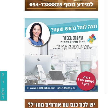
צ
ו
ר
ק
ש
ר