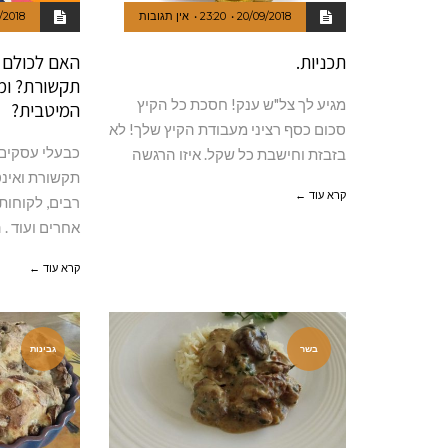
20/09/2018
23:20
אין תגובות
/2018
תכניות.
האם לכולם י
תקשורת? ומה
מגיע לך צל"ש ענק! חסכת כל הקיץ
המיטבית?
סכום כסף רציני מעבודת הקיץ שלך! לא
כבעלי עסקים 
בזבזת וחישבת כל שקל. איזו הרגשה
תקשורת ואינ
קרא עוד ←
רבים, לקוחות
אחרים ועוד . 
קרא עוד ←
בשר
גבינות