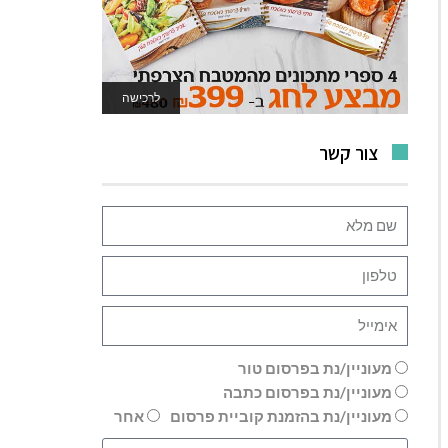
לרכישה
לאתר המשחקים
צור קשר
מעוניין/נת בפרסום טור
מעוניין/נת בפרסום כתבה
מעוניין/נת בהזמנת קוביית פרסום
אחר