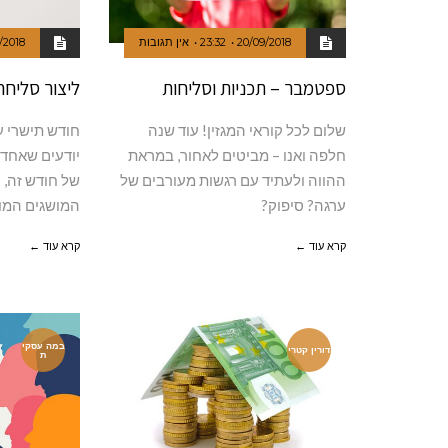
20/09/2018
23:32
אין תגובות
/2018
ספטמבר – תכניות וסליחות
ליצור סליחה
שלום לכל קוראי המגזין! עוד שנה
חודש תישרי ע
חלפה ואנו – מביטים לאחור, במראת
יודעים שאחד 
ההווה ולעתיד עם רגשות מעורבים של
של חודש זה, 
ערגה? סיפוק?
המושגים המו
קרא עוד ←
קרא עוד ←
במה עסקי
דורין קטרי
ת