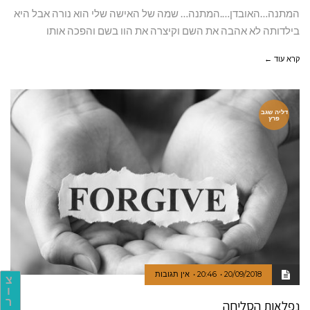
המתנה…האובדן….המתנה… שמה של האישה שלי הוא נורה אבל היא
בילדותה לא אהבה את השם וקיצרה את הוו בשם והפכה אותו
קרא עוד ←
דליה שגב
פרץ
20/09/2018
20:46
אין תגובות
צ
ו
ר
נפלאות הסליחה