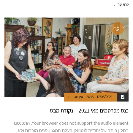
קרא עוד ←
כתבת החו
דש
17/06/2021
20:16
אין תגובות
כנס מפרסמים מאי 2021 – נקודת מבט
Your browser does not support the audio element. התכנסנו
בסלון ביתה של יהודית לוטואק, בעלת המגזין. פנים מוכרות ולא