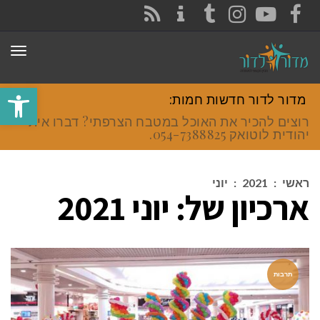
CONTACT
RSS
INSTAGRAM
TUMBLR
YOUTUBE
FACEBOOK
תפר
פתח סרגל
מדור לדור חדשות חמות:
רוצים להכיר את האוכל במטבח הצרפתי? דברו איתי
יהודית לוטואק 054-7388825.
ראשי
:
2021
:
יוני
ארכיון של:
יוני 2021
תרבות