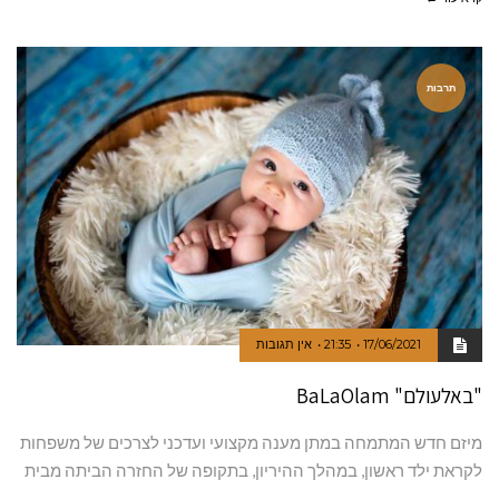
תרבות
17/06/2021
21:35
אין תגובות
"באלעולם" BaLaOlam
מיזם חדש המתמחה במתן מענה מקצועי ועדכני לצרכים של משפחות
לקראת ילד ראשון, במהלך ההיריון, בתקופה של החזרה הביתה מבית