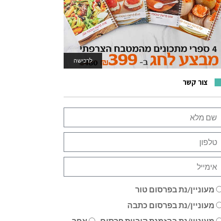
לרכישה
לאתר המשחקים
צור קשר
מעוניין/נת בפרסום טור
מעוניין/נת בפרסום כתבה
מעוניין/נת בהזמנת קוביית פרסום
אחר