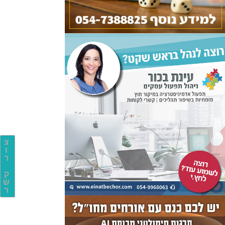
צ
ו
ר
ק
ש
ר