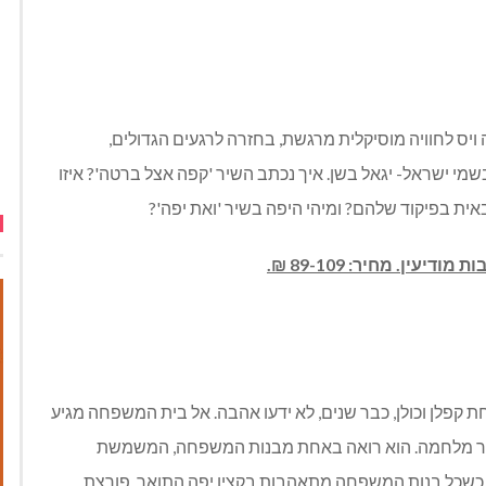
ה ויס לחוויה מוסיקלית מרגשת, בחזרה לרגעים הגדולים,
י ישראל- יגאל בשן. איך נכתב השיר 'קפה אצל ברטה'? איזו
אית בפיקוד שלהם? ומיהי היפה בשיר 'ואת יפה'?
קפלן וכולן, כבר שנים, לא ידעו אהבה. אל בית המשפחה מגיע
 לעצור מלחמה. הוא רואה באחת מבנות המשפחה, המשמשת
י. כשכל בנות המשפחה מתאהבות בקצין יפה התואר, פורצת