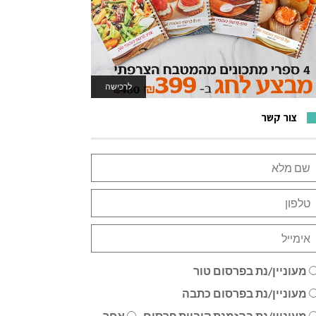
לרכישה
לאתר המשחקים
צור קשר
מעוניין/נת בפרסום טור
מעוניין/נת בפרסום כתבה
מעוניין/נת בהזמנת קוביית פרסום
אחר