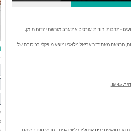
עים –תרבות יהודית, עורכים את ערב מורשת יהדות תימן.
ת, הרצאה מאת ד"ר אריאל מלאכי ומופע מוזיקלי בכיכובם של
 הוירטואוזית
ינית אסולין
בליווי נגנים במופע סוחף, שמח