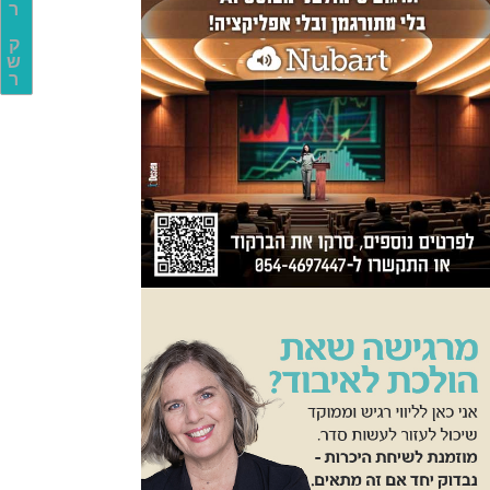
ר
ק
ש
ר