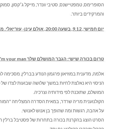
הסופרימס, טמפטיישנס, סטיבי וונדר, מייקל ג׳קסון, סמוקי ר
והמרקידים ביותר.
יום חמישי, 9.12, בשעה 20:00, אולם עינן- עזריאלי. מחיר: 129-159 ₪.
טרום בכורה שישי: הגבר המושלם שלך
I'm your man
אלמה, מדענית במוזיאון פרגמון הנודע בברלין, מסכימה ל
הניסוי היא נאלצת לחיות במשך שלושה שבועות לצדו של ט
המושלם, שתוכנת לפי מידותיה וצרכיה.
הקולנוענית מריה שרדר, במאית הסדרה המצליחה "המור
על אהבה, רגשות ומה שהופך בן אנוש לאנושי.
הסרט הוצג בהקרנת בכורה בתחרות של פסטיבל ברלין הא
הקהל ומבקרי הקולנוע גם יחד.