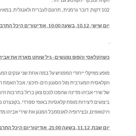
102 דקות, דובר גרמנית , תרגום לעברית ולאנגלית. במאית: מריה שרדר. שחקנים: דן סטיבנס, מארן אגרט, סנדרה הולר
יום שישי, 10.12, בשעה 10:00, אודיטורים היכל התרבות מודיעין. מחיר: 75-99.
כשהקלאסי והפופ נפגשים- גיל שוחט מארח את אביהו
מופע מוזיקלי ייחודי המפגיש על במה אחת שני ענקים המגי
הקלאסית המערבית מול הסגנון הים-תיכוני. אבל האמת ה
של שירי אביהו מדינה שהפכו לנכס צאן ברזל בתרבות היש
ביצועים ליצירות מופת קלאסיות באופי ספרדי. בקונצרט 
וירטואוזים, ובצירופיה לאנסמבל המנגן את שירי אביהו מדי
יום שבת, 11.12, בשעה 21:00, אודיטוריום היכל התרבות מודיעין. מחיר: 129-210 ₪.