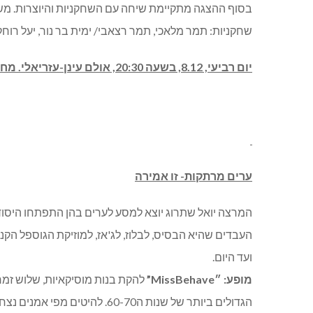
בסוף ההצגה מתקיימת שיחה עם השחקניות והיוצרות. מש
שחקניות: תמר מלאכי, תמר רצאבי/ ימית בר נור, יעל רוחק
יום רביעי, 8.12, בשעה 20:30, אולם עינן-עזריאלי. מחיר: 75-100 ₪.
ערים מרתקות- זו אמירה
המרצה יואל שתרוג יוצא למסע לערים בהן התפתחו היסודו
העבדים שהיא הבסיס, לבלוז, לג'אז, למוזיקת הגוספל הק
ועד היום.
מופע: ״
MissBehave
”
הגדולים ביותר של שנות ה60-70. להיטים מפי אמנים נצחיים כמו