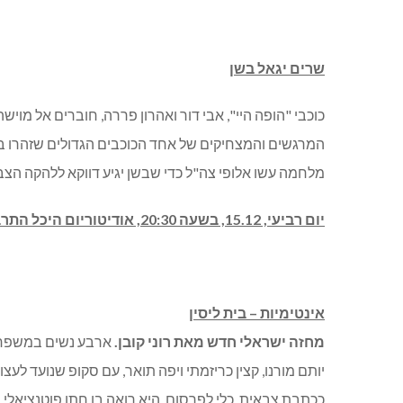
שרים יגאל בשן
כוכבי "הופה היי", אבי דור ואהרון פררה, חוברים אל מויש
המרגשים והמצחיקים של אחד הכוכבים הגדולים שזהרו בשמ
מלחמה עשו אלופי צה"ל כדי שבשן יגיע דווקא ללהקה הצב
יום רביעי, 15.12, בשעה 20:30, אודיטוריום היכל התרבות מודיעין. מחיר: 89-109 ₪.
אינטימיות – בית ליסין
מחזה ישראלי חדש מאת רוני קובן.
ארבע נשים במשפחת 
יותם מורנו, קצין כריזמתי ויפה תואר, עם סקופ שנועד
ככתבת צבאית, כלי לפרסום, היא רואה בו חתן פוטנציאל