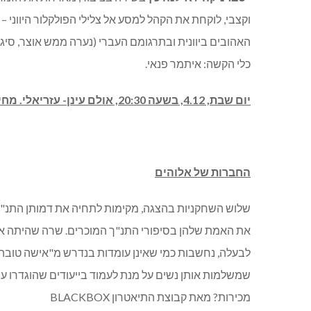
וקצבי, לוקחת את הקהל למסע אל צלילי הפולקלור היווני –
האהובים ביוונית ובתרגומם העברי (נערה ממש אוצר, סיגל סי
כלי הקשה: איתמר פנאי.
יום שבת, 4.12, בשעה 20:30, אולם עינן- עזריאלי. מחיר: 119-159 ₪.
החברות של אלוהים
שלוש השחקניות בהצגה, מקימות לתחיה את דמותן התנ"כי
את האמת שלהן בסיפורי התנ"ך המוכרים. שרה שהיתה איש
לבעלה, נחשבות כמי שאינן עומדות בנדרש מ"אישה טובה": 
שמשלמות אותן נשים על מנת לעמוד בייעודים שהוגדרו ע
מכירות? מאת קבוצת התיאטרון BLACKBOX