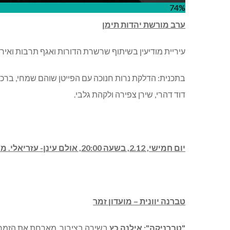
74%
ערב מורשת יהדות תימן
עיריית מודיעין בשיתוף שרשרת הדורות ואגף תרבות ואירו
בתכנית: הדלקת נרות חנוכה עם הפייטן שוהם שמחי, ברכו
דוד דהרי, שירן צפירה ולקהת גלבי.
יום חמישי, 2.12, בשעה 20:00, אולם עינן- עזריאלי. מחיר: 45 ₪.
טברנה יוונית – מועדון זמר
"טברניקה": אילנה כץ
בשירה בציבור, מארחת את הזמרת