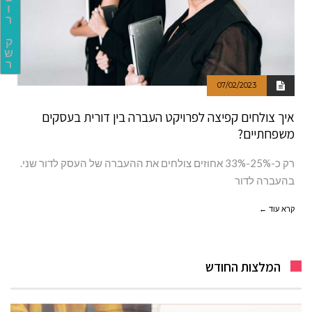
ו
ר
ק
ש
ר
07/02/2023
איך צולחים קפיצה לפרויקט העברה בין דורית בעסקים
משפחתיים?
רק כ-25%-33% אחוזים צולחים את ההעברה של העסק לדור שני.
בהעברה לדור
קרא עוד ←
המלצות החודש