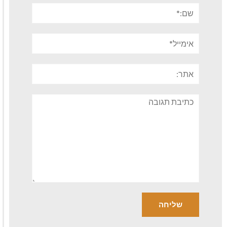
שם:*
אימייל*
אתר:
תגובה