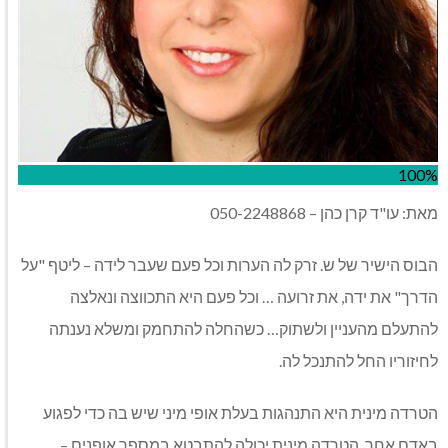
100%
מאת: עו"ד קרן כהן – 050-2248868
הבוס הישיר של ש. זרק לה הערות וכל פעם שעבר לידה – ליטף "על
הדרך" את ידה, את זרועה … וכל פעם היא התכווצה ונאלצה
להתעלם מהעניין ולשתוק… כשהחלה להתחמק ומשלא נענתה
לחיזוריו החל להתנכל לה.
הטרדה מינית היא התנהגות בעלת אופי מיני שיש בה כדי לפגוע
באדם אחר. הטרדה מינית יכולה להתבטא במספר אופנים –