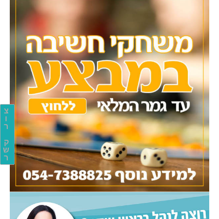
צ
ו
ר
ק
ש
ר