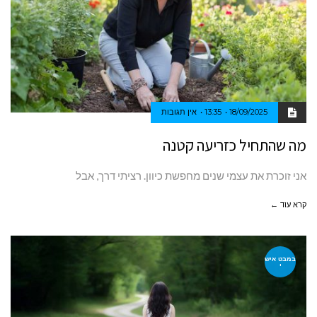
18/09/2025
13:35
אין תגובות
מה שהתחיל כזריעה קטנה
אני‭ ‬זוכרת‭ ‬את‭ ‬עצמי‭ ‬שנים‭ ‬מחפשת‭ ‬כיוון‭.‬ רציתי‭ ‬דרך‭,‬ אבל‭
קרא עוד ←
במבט איש
י