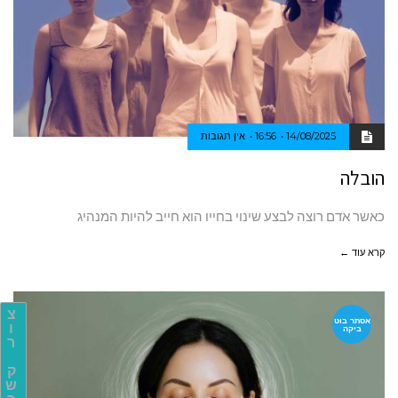
14/08/2025
16:56
אין תגובות
הובלה
כאשר אדם רוצה לבצע שינוי בחייו הוא חייב להיות המנהיג
קרא עוד ←
צ
אסתר בוט
ו
ביקה
ר
ק
ש