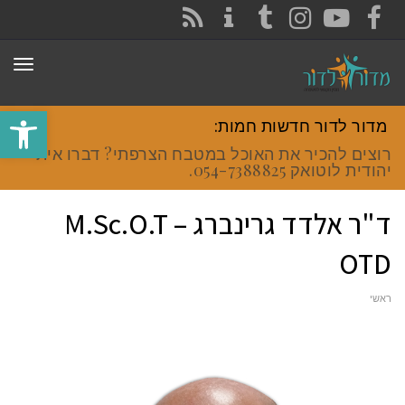
CONTACT
RSS
INSTAGRAM
TUMBLR
YOUTUBE
FACEBOOK
תפר
פתח סרגל
מדור לדור חדשות חמות:
רוצים להכיר את האוכל במטבח הצרפתי? דברו איתי
יהודית לוטואק 054-7388825.
ד"ר אלדד גרינברג – M.Sc.O.T
OTD
ראשי