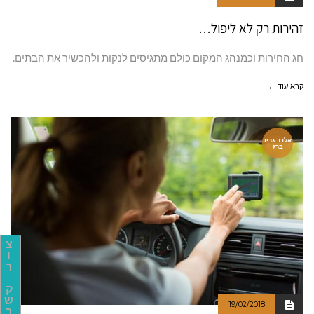
זהירות רק לא ליפול…
חג החירות וכמנהג המקום כולם מתגיסים לנקות ולהכשיר את הבתים.
קרא עוד ←
אלדד גרינ
ברג
צ
ו
ר
ק
ש
19/02/2018
ר