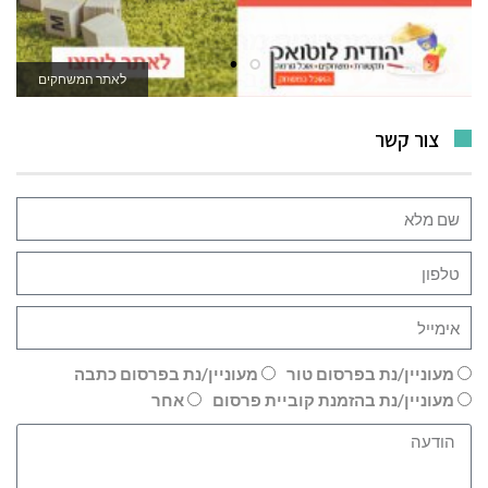
לרכישה
לאתר המשחקים
צור קשר
מעוניין/נת בפרסום טור
מעוניין/נת בפרסום כתבה
מעוניין/נת בהזמנת קוביית פרסום
אחר