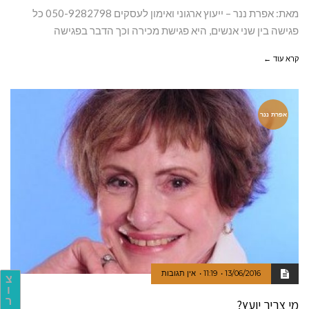
מאת: אפרת ננר – ייעוץ ארגוני ואימון לעסקים 050-9282798 כל
פגישה בין שני אנשים, היא פגישת מכירה וכך הדבר בפגישה
קרא עוד ←
אפרת ננר
13/06/2016
11:19
אין תגובות
צ
ו
ר
מי צריך יועץ?