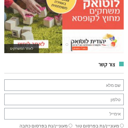
לרכישה
לאתר המשחקים
צור קשר
מעוניין/נת בפרסום טור
מעוניין/נת בפרסום כתבה