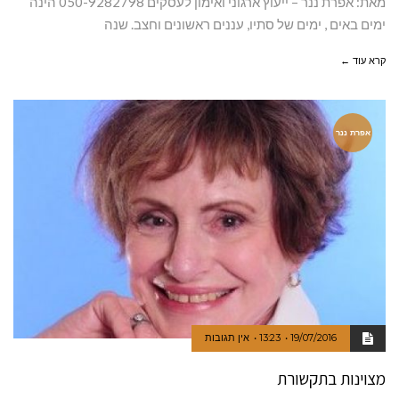
מאת: אפרת ננר – ייעוץ ארגוני ואימון לעסקים 050-9282798 הינה
ימים באים , ימים של סתיו, עננים ראשונים וחצב. שנה
קרא עוד ←
אפרת ננר
19/07/2016
13:23
אין תגובות
מצוינות בתקשורת