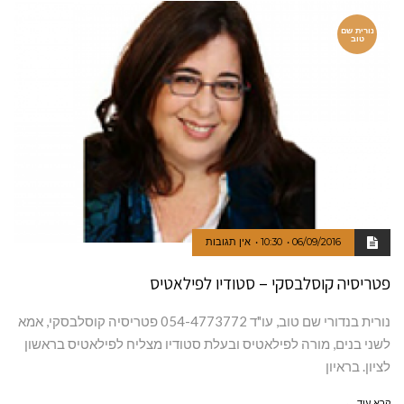
נורית שם
טוב
06/09/2016
10:30
אין תגובות
פטריסיה קוסלבסקי – סטודיו לפילאטיס
נורית בנדורי שם טוב, עו"ד 054-4773772 פטריסיה קוסלבסקי, אמא
לשני בנים, מורה לפילאטיס ובעלת סטודיו מצליח לפילאטיס בראשון
לציון. בראיון
קרא עוד ←