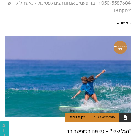
050-5587684 הרבה פעמים אנחנו רצים לפסיכולוג כאשר לילד יש
מצוקה או
קרא עוד ←
כתבת החו
דש
06/09/2016
10:13
אין תגובות
צ
ו
"הגל שלי" – גלישה בסופטבורד
ר