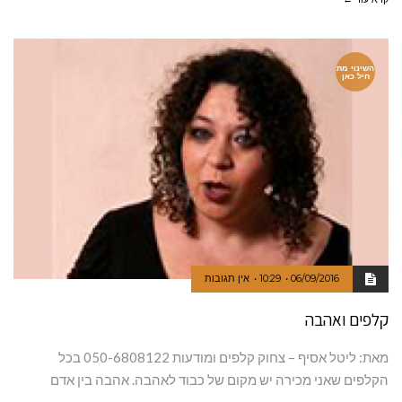
השינוי מת
חיל כאן
06/09/2016
10:29
אין תגובות
קלפים ואהבה
מאת: ליטל אסיף – צחוק קלפים ומודעות 050-6808122 בכל
הקלפים שאני מכירה יש מקום של כבוד לאהבה. אהבה בין אדם