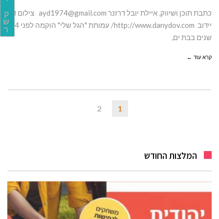
כתבת תוכן ושיווק, איילת יובל דרזנר
ayd1974@gmail.com
צילום דן
ק
ש
יידוב http://www.danydov.com/ עמותת "הגל שלי" הוקמה לפני 4
ר
שנים בבת ים,
קרא עוד ←
2
1
המלצות החודש