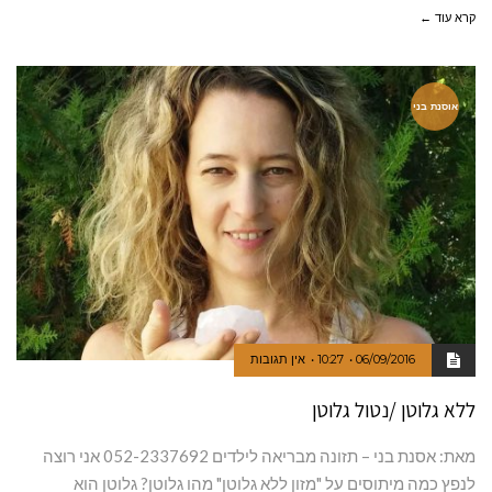
קרא עוד ←
אוסנת בני
06/09/2016
10:27
אין תגובות
ללא גלוטן /נטול גלוטן
מאת: אסנת בני – תזונה מבריאה לילדים 052-2337692 אני רוצה
לנפץ כמה מיתוסים על "מזון ללא גלוטן" מהו גלוטן? גלוטן הוא