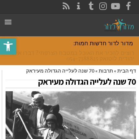
CONTACT
RSS
INSTAGRAM
TUMBLR
YOUTUBE
FACEBOOK
תפר
פתח סרגל
מדור לדור חדשות חמות:
רוצים להכיר את האוכל במטבח הצרפתי? דברו איתי
יהודית לוטואק 054-7388825.
דף הבית
»
תרבות
»
70 שנה לעלייה הגדולה מעיראק
70 שנה לעלייה הגדולה מעיראק