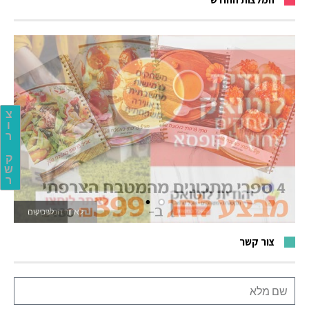
צ
ו
ר
ק
ש
ר
לאתר המשחקים
צור קשר