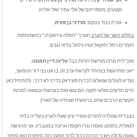
וקטעים, מספריהם של אלי עמיר ואלי אליהו.
אורח כבוד בטקס:
מרדכי בן פורת.
בחלקו השני של הערב
תערך "חפלה עיראקית," בהשתתפות
הזמרים רחל יחזקאל ועזיז ג'לאל בליווי נגנים.
מנכ"לית מרכז מורשת יהדות בבל
עליזה דיין חממה:
"אני מתרגשת במיוחד לקראת ערב זה, בו אנו בני דור ההמשך,
נצדיע לעולים שנאלצו לברוח מעיראק בדרך לא דרך, ולהתחיל כאן
חיים חדשים ומלאי תקוה. הם עשו זאת בצניעות ובגאווה למרות
הקשיים הרבים שחוו, בראשית שנותיה של הארץ.
כצברית שנולדה להורים אסירי ציון שעלו לארץ בעלייה בלתי
לגאלית, נתפסו, נאסרו וגרו תקופה ארוכה במעברה, אני מרגישה
גאווה גדולה ויש בי הרבה כבוד לדור המעברות. סיפורם הוא סיפור