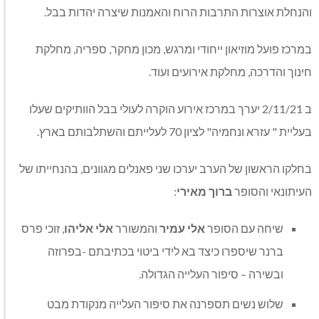
והנחלת אוצרות התרבות הרוח והאמנות שיצרה יהדות בבל.
במרכז פועל מוזיאון ייחודי ומרגש, מכון מחקר, ספריה, מחלקת
חינוך והדרכה, מחלקת אירועים ועוד.
ב 2/11/21 יערך במרכז אירוע הוקרה לעולי בבל הוותיקים שעלו
בעליית " עזרא ונחמיה" לציון 70 לעלייתם והשתלבותם בארץ.
בחלקו הראשון של הערב יערכו שני פאנלים מגוונים, בהנחייתו של
העיתונאי והסופר
ברוך מאירי
:
שיחה עם הסופר
אלי עמיר
והמשורר
אלי אליהו
, זוכי פרס
ברנר שיספרו כיצד בא לידי ביטוי בכתיבתם -בפרוזה
ובשירה – סיפור העלייה הגדולה.
שלוש נשים תספרנה את סיפור העלייה מנקודת מבט