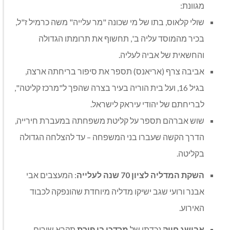
מגוונת:
שולי קלאוס, בתו של מי שכונה "מר עלייה" משה כרמיל ז"ל,
בכיר מהמוסד עליה ב', תחשוף את תרומתו הגדולה
והחשאית של אביה לעליה.
אביבה צרף (אריאנס) תספר את סיפור בריחתה ארצה,
בגיל 16, ועל בית הוריה בעיר בצרה שהפך ל"מרכז קליטה",
לבריחתם של יהודי עיראק לישראל.
שוש אברהם תספר על קליטת משפחתה במעברת חירייה,
הדרך הקשה שעברו בני המשפחה – עד להצלחה הגדולה
בקליטה.
השקת המדליה לציון 70 שנה לעלייה
: המעצבים אבי
אבנר ורועי שגב ישיקו מדליה מיוחדת שהונפקה לכבוד
האירוע.
אבישג חייק
נכדתו של
מרדכי בן פורת
תקרא שירים