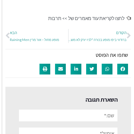
לחצו לקריאת עוד מאמרים של >>
תרבות
הקודם
הבא
ברודווי ביפו מופע בכורה "לניו יורק לא משנה"
מופע מחול – אור מרין Raining Men
שתפו את הפוסט
השארת תגובה
שם:*
אימייל*