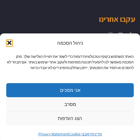
עקבו אחרינו
Instagram
YouTube
Facebook
ניהול הסכמה
האתר משתמש בקוקיז וטכנולוגיות דומות כדי לשפר את חוויית הגלישה שלך. מתן
הסכמה מאפשר לנו להפעיל תכונות מסוימות ולעקוב אחרי שימוש באתר. אם תבחר לא
להסכים או תסיר את הסכמתך, ייתכן שחלק מהפיצ’רים לא יעבדו כראוי.
אני מסכים
מסרב
הצג העדפות
גלילה
מיתוג עיצוב ובניית אתרים
מדיניות קובצי Cookie
Privacy Statement
לראש
כל הזכויות שמורות למדור לדור -
יהודית לוטואק