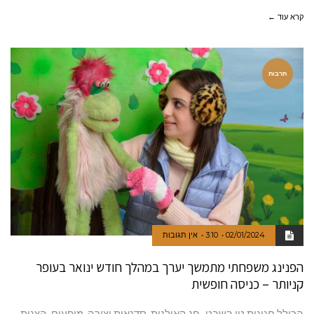
קרא עוד ←
תרבות
02/01/2024
3:10
אין תגובות
הפנינג משפחתי מתמשך יערך במהלך חודש ינואר בעופר
קניותר – כניסה חופשית
הכולל חגיגות טו בשבט–חג האילנות, סדנאות יצירה, מופעים, הצגות