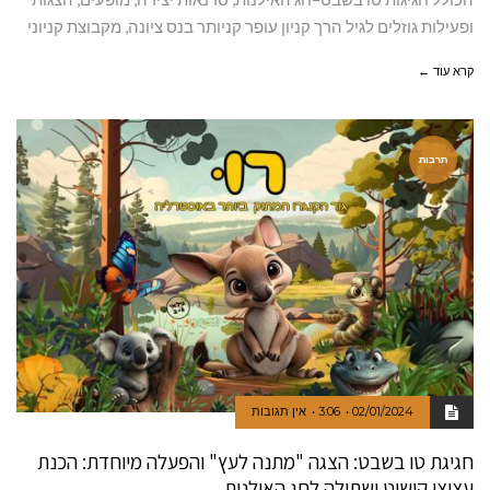
ופעילות גוזלים לגיל הרך קניון עופר קניותר בנס ציונה, מקבוצת קניוני
קרא עוד ←
תרבות
02/01/2024
3:06
אין תגובות
חגיגת טו בשבט: הצגה "מתנה לעץ" והפעלה מיוחדת: הכנת
עציצי קישוט ושתילה לחג האילנות