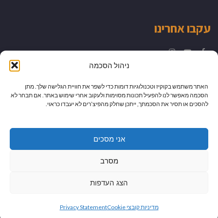
עקבו אחרינו
Instagram
YouTube
Facebook
ניהול הסכמה
האתר משתמש בקוקיז וטכנולוגיות דומות כדי לשפר את חוויית הגלישה שלך. מתן
הסכמה מאפשר לנו להפעיל תכונות מסוימות ולעקוב אחרי שימוש באתר. אם תבחר לא
להסכים או תסיר את הסכמתך, ייתכן שחלק מהפיצ’רים לא יעבדו כראוי.
אני מסכים
מסרב
הצג העדפות
גלילה
מיתוג עיצוב ובניית אתרים
מדיניות קובצי Cookie
Privacy Statement
לראש
כל הזכויות שמורות למדור לדור -
יהודית לוטואק