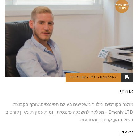
אלון עמית
אודות
16/06/2022
13:09
אין תגובות
אודותי
מרצה בקורסים ומלווה משקיעים בעולם הפיננסים.שותף בקבוצת
Bmeniv LTD – מכללה להשכלה פיננסית ויזמות עסקית. מגוון קורסים
בשוק ההון, קריפטו ומטבעות
קרא עוד ←