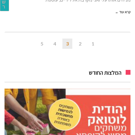
ש
ר
קרא עוד ←
5
4
3
2
1
המלצות החודש