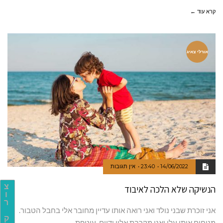
קרא עוד ←
אורלי צאיג
14/06/2022
23:40
אין תגובות
צ
הנשיקה שלא הלכה לאיבוד
ו
ר
אני זוכרת שבני נולד ואני רואה אותו עדיין מחובר אלי בחבל הטבור.
ק
מניחים אותו עלי ואני מקרבת אליו ידיים, עוטפת