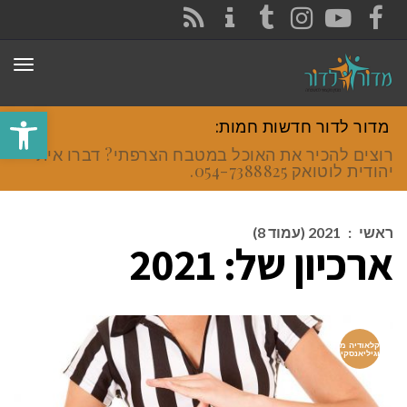
CONTACT
RSS
INSTAGRAM
TUMBLR
YOUTUBE
FACEBOOK
תפר
פתח סרגל
מדור לדור חדשות חמות:
רוצים להכיר את האוכל במטבח הצרפתי? דברו איתי
יהודית לוטואק 054-7388825.
ראשי
:
2021 (עמוד 8)
ארכיון של:
2021
קלאודיה מ
וגיליאנסקי