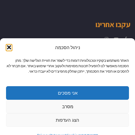
עקבו אחרינו
Instagram
YouTube
Facebook
ניהול הסכמה
האתר משתמש בקוקיז וטכנולוגיות דומות כדי לשפר את חוויית הגלישה שלך. מתן
הסכמה מאפשר לנו להפעיל תכונות מסוימות ולעקוב אחרי שימוש באתר. אם תבחר לא
להסכים או תסיר את הסכמתך, ייתכן שחלק מהפיצ’רים לא יעבדו כראוי.
אני מסכים
מסרב
הצג העדפות
גלילה
מיתוג עיצוב ובניית אתרים