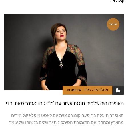
קרא עוד ←
תרבות
03/11/2021
11:23
אין תגובות
האופרה הירושלמית חוגגת עשור עם ״לה טרוויאטה״ מאת ורדי
האופרה תועלה בהופעה קונצרטנטית עם קאסט מופלא של זמרים
מהארץ ומחו"ל ועם התזמורת הסימפונית ירושלים בניצוחו של עומר