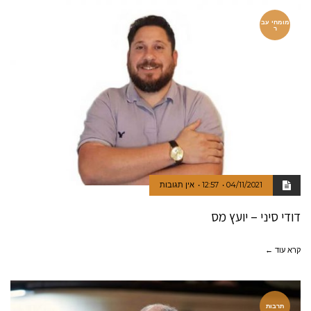
מומחי עב
ר
04/11/2021
12:57
אין תגובות
דודי סיני – יועץ מס
קרא עוד ←
תרבות