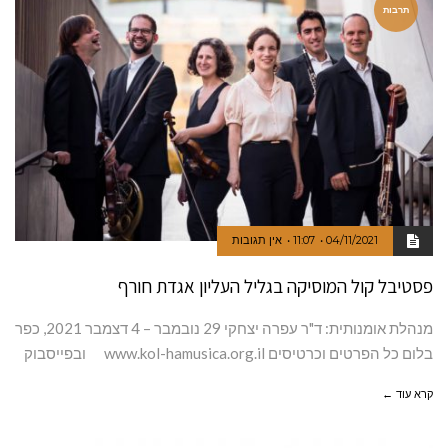
תרבות
04/11/2021
11:07
אין תגובות
פסטיבל קול המוסיקה בגליל העליון אגדת חורף
מנהלת אומנותית: ד"ר עפרה יצחקי 29 נובמבר – 4 דצמבר 2021, כפר
בלום כל הפרטים וכרטיסים www.kol-hamusica.org.il ובפייסבוק
קרא עוד ←