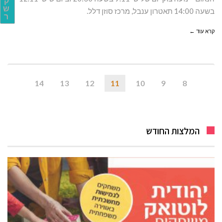
ק
ש
בשעה 14:00 תאטרון ענבל, מרכז סוזן דלל.
ר
קרא עוד ←
14
13
12
11
10
9
8
המלצות החודש